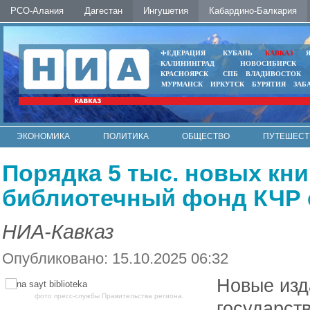
РСО-Алания
Дагестан
Ингушетия
Кабардино-Балкария
ФЕДЕРАЦИЯ
КУБАНЬ
КАВКАЗ
КАЛИНИНГРАД
НОВОСИБИРСК
КРАСНОЯРСК
СПБ
ВЛАДИВОСТОК
МУРМАНСК
ИРКУТСК
БУРЯТИЯ
ЗАБ
ЭКОНОМИКА
ПОЛИТИКА
ОБЩЕСТВО
ПУТЕШЕСТ
ИНТЕРНЕТ
ФОТО
АВТО
КОНТАКТЫ
Порядка 5 тыс. новых кн
библиотечный фонд КЧР с
НИА-Кавказ
Опубликовано: 15.10.2025 06:32
Новые изд
фото пресс-службы Правительства региона.
государст