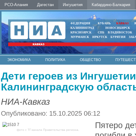
РСО-Алания
Дагестан
Ингушетия
Кабардино-Балкария
ФЕДЕРАЦИЯ
КУБАНЬ
КАВКАЗ
КАЛИНИНГРАД
НОВОСИБИРСК
КРАСНОЯРСК
СПБ
ВЛАДИВОСТОК
МУРМАНСК
ИРКУТСК
БУРЯТИЯ
ЗАБ
ЭКОНОМИКА
ПОЛИТИКА
ОБЩЕСТВО
ПУТЕШЕСТ
ИНТЕРНЕТ
ФОТО
АВТО
КОНТАКТЫ
Дети героев из Ингушети
Калининградскую област
НИА-Кавказ
Опубликовано: 15.10.2025 06:12
Пятеро де
фото с ТГ-канала Правительства региона.
погибли в