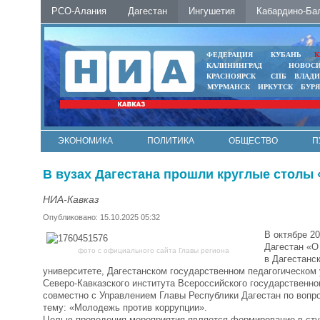
РСО-Алания
Дагестан
Ингушетия
Кабардино-Ба
ФЕДЕРАЦИЯ
КУБАНЬ
К
КАЛИНИНГРАД
НОВОС
КРАСНОЯРСК
СПБ
ВЛАД
МУРМАНСК
ИРКУТСК
БУР
ЭКОНОМИКА
ПОЛИТИКА
ОБЩЕСТВО
П
ФОТО
АВТО
КОНТАКТЫ
В вузах Дагестана прошли круглые столы
НИА-Кавказ
Опубликовано: 15.10.2025 05:32
В октябре 2
Дагестан «О
фото с официального сайта Главы региона
в Дагестанс
университете, Дагестанском государственном педагогическом
Северо-Кавказского института Всероссийского государственн
совместно с Управлением Главы Республики Дагестан по вопр
тему: «Молодежь против коррупции».
Целью проведения мероприятия является формирование в студ