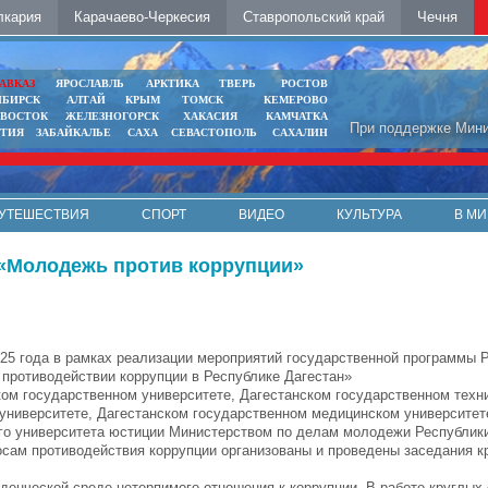
лкария
Карачаево-Черкесия
Ставропольский край
Чечня
АВКАЗ
ЯРОСЛАВЛЬ
АРКТИКА
ТВЕРЬ
РОСТОВ
ИБИРСК
АЛТАЙ
КРЫМ
ТОМСК
КЕМЕРОВО
ИВОСТОК
ЖЕЛЕЗНОГОРСК
ХАКАСИЯ
КАМЧАТКА
При поддержке Мини
ЯТИЯ
ЗАБАЙКАЛЬЕ
САХА
СЕВАСТОПОЛЬ
САХАЛИН
УТЕШЕСТВИЯ
СПОРТ
ВИДЕО
КУЛЬТУРА
В МИ
 «Молодежь против коррупции»
025 года в рамках реализации мероприятий государственной программы 
 противодействии коррупции в Республике Дагестан»
ком государственном университете, Дагестанском государственном техн
 университете, Дагестанском государственном медицинском университе
ого университета юстиции Министерством по делам молодежи Республик
осам противодействия коррупции организованы и проведены заседания к
енческой среде нетерпимого отношения к коррупции. В работе круглых