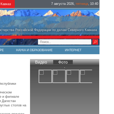
7 августа 2026
,
пятница
,
10
:
40
Кавказ
стерства Российской Федерации по делам Северного Кавказа
РЕ
НАУКА И ОБРАЗОВАНИЕ
ИНТЕРНЕТ
Видео
Фото
Республики
ическом
те и филиале
и Дагестан
руглых столов на
 столов приняли