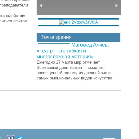
 преподаватели
отиводействия
елиться опытом
Точка зрения
Магомед Алиев:
«Театр – это гибкая и
многосложная материя»
Ежегодно 27 марта мир отмечает
Всемирный день театра – праздник,
посвященный одному из древнейших и
самых эмоциональных видов искусства.
Х