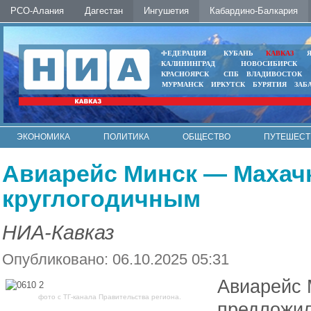
РСО-Алания
Дагестан
Ингушетия
Кабардино-Балкария
ФЕДЕРАЦИЯ
КУБАНЬ
КАВКАЗ
КАЛИНИНГРАД
НОВОСИБИРСК
КРАСНОЯРСК
СПБ
ВЛАДИВОСТОК
МУРМАНСК
ИРКУТСК
БУРЯТИЯ
ЗАБ
ЭКОНОМИКА
ПОЛИТИКА
ОБЩЕСТВО
ПУТЕШЕСТ
ИНТЕРНЕТ
ФОТО
АВТО
КОНТАКТЫ
Авиарейс Минск — Махачк
круглогодичным
НИА-Кавказ
Опубликовано: 06.10.2025 05:31
Авиарейс 
фото с ТГ-канала Правительства региона.
предложил