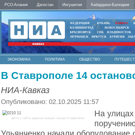
РСО-Алания
Дагестан
Ингушетия
Кабардино-Балкария
ФЕДЕРАЦИЯ
КУБАНЬ
КАВКАЗ
КАЛИНИНГРАД
НОВОСИБИРСК
КРАСНОЯРСК
СПБ
ВЛАДИВОСТОК
МУРМАНСК
ИРКУТСК
БУРЯТИЯ
ЗАБ
ЭКОНОМИКА
ПОЛИТИКА
ОБЩЕСТВО
ПУТЕШЕСТ
ИНТЕРНЕТ
ФОТО
АВТО
КОНТАКТЫ
В Ставрополе 14 останов
НИА-Кавказ
Опубликовано: 02.10.2025 11:57
На улицах
фото с сайта администрации города Ставрополя
поручению
Ульянченко начали оборудование 