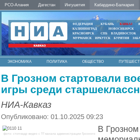
РСО-Алания
Дагестан
Ингушетия
Кабардино-Балкария
ФЕДЕРАЦИЯ
КУБАНЬ
КАВКАЗ
КАЛИНИНГРАД
НОВОСИБИРСК
КРАСНОЯРСК
СПБ
ВЛАДИВОСТОК
МУРМАНСК
ИРКУТСК
БУРЯТИЯ
ЗАБ
ЭКОНОМИКА
ПОЛИТИКА
ОБЩЕСТВО
ПУТЕШЕСТ
ИНТЕРНЕТ
ФОТО
АВТО
КОНТАКТЫ
В Грозном стартовали во
игры среди старшекласс
НИА-Кавказ
Опубликовано: 01.10.2025 09:23
В Грозном
фото: стоп-кадр видео с ТГ-канала администрации Грозного
мемориаль