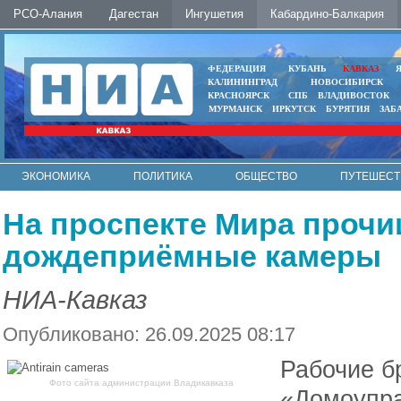
РСО-Алания
Дагестан
Ингушетия
Кабардино-Балкария
ФЕДЕРАЦИЯ
КУБАНЬ
КАВКАЗ
КАЛИНИНГРАД
НОВОСИБИРСК
КРАСНОЯРСК
СПБ
ВЛАДИВОСТОК
МУРМАНСК
ИРКУТСК
БУРЯТИЯ
ЗАБ
ЭКОНОМИКА
ПОЛИТИКА
ОБЩЕСТВО
ПУТЕШЕСТ
ИНТЕРНЕТ
ФОТО
АВТО
КОНТАКТЫ
На проспекте Мира проч
дождеприёмные камеры
НИА-Кавказ
Опубликовано: 26.09.2025 08:17
Рабочие б
Фото сайта администрации Владикавказа
«Домоупр