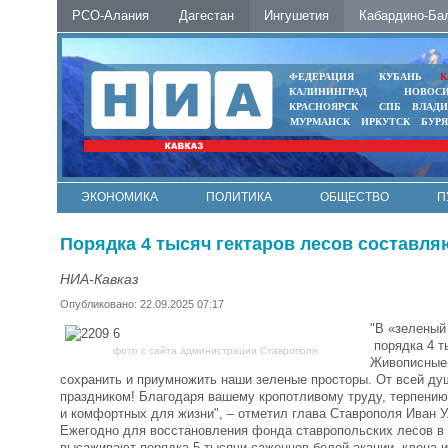
РСО-Алания
Дагестан
Ингушетия
Кабардино-Ба
ФЕДЕРАЦИЯ
КУБАНЬ
К
КАЛИНИНГРАД
НОВОС
КРАСНОЯРСК
СПБ
ВЛАД
МУРМАНСК
ИРКУТСК
БУР
ЭКОНОМИКА
ПОЛИТИКА
ОБЩЕСТВО
П
ФОТО
АВТО
КОНТАКТЫ
Порядка 4 тысяч гектаров лесов составл
НИА-Кавказ
Опубликовано: 22.09.2025 07:17
"В «зеленый
порядка 4 т
фото с сайта администрации Ставрополя
Живописные 
сохранить и приумножить наши зеленые просторы. От всей ду
праздником! Благодаря вашему кропотливому труду, терпению,
и комфортных для жизни", – отметил глава Ставрополя Иван У
Ежегодно для восстановления фонда ставропольских лесов в 
высаживают порядка 5 тысячи саженцев белой акации, клена и