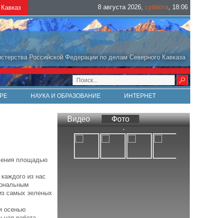
8 августа 2026
,
суббота
,
18
:
06
Кавказ
стерства Российской Федерации по делам Северного Кавказа
РЕ
НАУКА И ОБРАЗОВАНИЕ
ИНТЕРНЕТ
Видео
Фото
ачения площадью
 каждого из нас
иональным
из самых зеленых
и осенью
льная работа