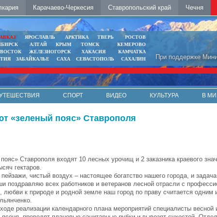
лкария
Карачаево-Черкесия
Ставропольский край
Чечня
АВКАЗ
ЯРОСЛАВЛЬ
АРКТИКА
ТВЕРЬ
РОСТОВ
ИБИРСК
АЛТАЙ
КРЫМ
ТОМСК
КЕМЕРОВО
ИВОСТОК
ЖЕЛЕЗНОГОРСК
ХАКАСИЯ
КАМЧАТКА
При поддержке Мини
ЯТИЯ
ЗАБАЙКАЛЬЕ
САХА
СЕВАСТОПОЛЬ
САХАЛИН
УТЕШЕСТВИЯ
СПОРТ
ВИДЕО
КУЛЬТУРА
В МИ
яют «зеленый пояс» Ставрополя
 пояс» Ставрополя входят 10 лесных урочищ и 2 заказника краевого зн
ысяч гектаров.
пейзажи, чистый воздух – настоящее богатство нашего города, и задача
ши поздравляю всех работников и ветеранов лесной отрасли с професс
 любви к природе и родной земле наш город по праву считается одним 
льянченко.
ходе реализации календарного плана мероприятий специалисты весной 
 ясеня, проводят плановые санитарные рубки и вывозят сухостой. Отде