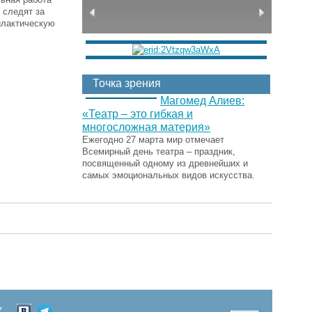
 следят за
илактическую
Точка зрения
Магомед Алиев:
«Театр – это гибкая и
многосложная материя»
Ежегодно 27 марта мир отмечает
Всемирный день театра – праздник,
посвященный одному из древнейших и
самых эмоциональных видов искусства.
Х