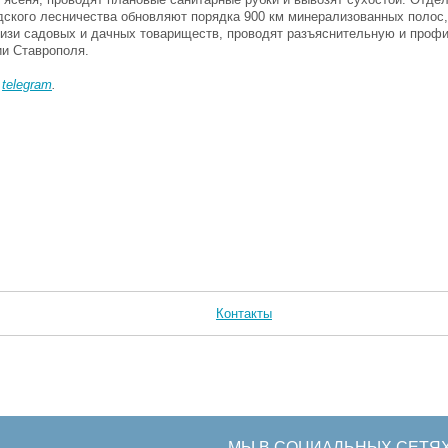
дского лесничества обновляют порядка 900 км минерализованных полос,
лизи садовых и дачных товариществ, проводят разъяснительную и проф
ии Ставрополя.
в
telegram
.
Контакты
МЫ В СОЦИАЛЬНЫХ СЕТЯ