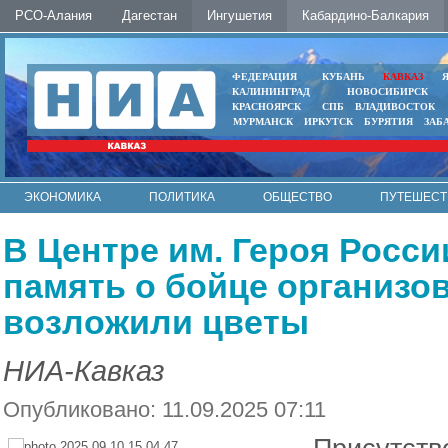
РСО-Алания
Дагестан
Ингушетия
Кабардино-Балкария
ФЕДЕРАЦИЯ
КУБАНЬ
КАВКАЗ
КАЛИНИНГРАД
НОВОСИБИРСК
КРАСНОЯРСК
СПБ
ВЛАДИВОСТОК
МУРМАНСК
ИРКУТСК
БУРЯТИЯ
ЗАБ
ЭКОНОМИКА
ПОЛИТИКА
ОБЩЕСТВО
ПУТЕШЕСТ
ИНТЕРНЕТ
ФОТО
АВТО
КОНТАКТЫ
В Центре им. Героя Росси
память о бойце организо
возложили цветы
НИА-Кавказ
Опубликовано: 11.09.2025 07:11