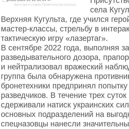
Присутств
фото пресс-службы Правительства региона.
села Кугу
Верхняя Кугульта, где учился геро
мастер-классы, стрельбу в интера
тактическую игру «лазертаг».
В сентябре 2022 года, выполняя з
разведывательного дозора, прапо
и нейтрализовал вражеский наблю
группа была обнаружена противни
бронетехники предпринял попытку
разведчиков. В течение трех суто
сдерживали натиск украинских сил
основных подразделений на выгод
спецназовцы нанесли значительны