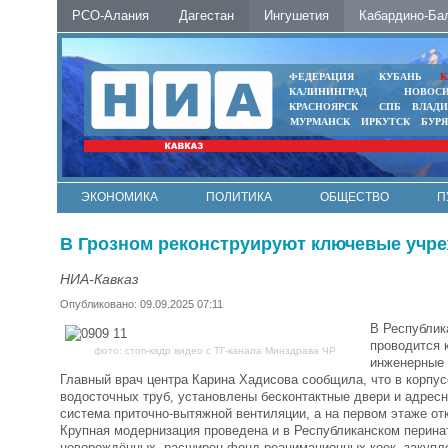
РСО-Алания
Дагестан
Ингушетия
Кабардино-Ба
ФЕДЕРАЦИЯ
КУБАНЬ
К
КАЛИНИНГРАД
НОВОС
КРАСНОЯРСК
СПБ
ВЛАД
МУРМАНСК
ИРКУТСК
БУР
ЭКОНОМИКА
ПОЛИТИКА
ОБЩЕСТВО
П
ФОТО
АВТО
КОНТАКТЫ
В Грозном реконструируют ключевые учр
НИА-Кавказ
Опубликовано: 09.09.2025 07:11
В Республик
проводится 
фото: стоп-кадр видео с ТГ-канала Минздрава ЧР
инженерные 
Главный врач центра Карина Хадисова сообщила, что в корпу
водосточных труб, установлены бесконтактные двери и адрес
система приточно-вытяжной вентиляции, а на первом этаже от
Крупная модернизация проведена и в Республиканском перина
новорождённых, расширен фонд реанимационных коек, закупл