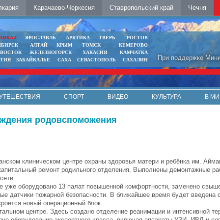
лкария
Карачаево-Черкесия
Ставропольский край
Чечня
АВКАЗ
ЯРОСЛАВЛЬ
АРКТИКА
ТВЕРЬ
РОСТОВ
ИБИРСК
АЛТАЙ
КРЫМ
ТОМСК
КЕМЕРОВО
ИВОСТОК
ЖЕЛЕЗНОГОРСК
ХАКАСИЯ
КАМЧАТКА
При поддержке Мини
ЯТИЯ
ЗАБАЙКАЛЬЕ
САХА
СЕВАСТОПОЛЬ
САХАЛИН
УТЕШЕСТВИЯ
СПОРТ
ВИДЕО
КУЛЬТУРА
В МИ
еждения родовспоможения
анском клиническом центре охраны здоровья матери и ребёнка им. Айм
капитальный ремонт родильного отделения. Выполнены демонтажные ра
сети.
се уже оборудовано 13 палат повышенной комфортности, заменено свыше
ные датчики пожарной безопасности. В ближайшее время будет введена 
кроется новый операционный блок.
тальном центре. Здесь создано отделение реанимации и интенсивной те
ено оборудование экспертного класса, включая аппараты УЗИ, ИВЛ и с