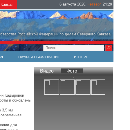
6 августа 2026
,
четверг
,
24
:
29
Кавказ
стерства Российской Федерации по делам Северного Кавказа
РЕ
НАУКА И ОБРАЗОВАНИЕ
ИНТЕРНЕТ
Видео
Фото
ани Кадыровой
боты и обновлены
 3,5 км
современная
рапии для
овременные