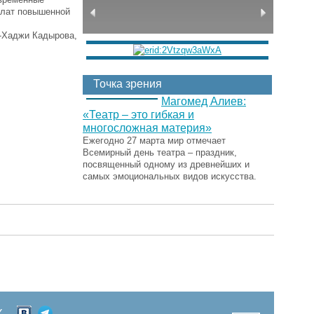
алат повышенной
-Хаджи Кадырова,
Точка зрения
Магомед Алиев:
«Театр – это гибкая и
многосложная материя»
Ежегодно 27 марта мир отмечает
Всемирный день театра – праздник,
посвященный одному из древнейших и
самых эмоциональных видов искусства.
Х