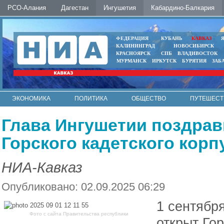
РСО-Алания
Дагестан
Ингушетия
Кабардино-Балкария
ФЕДЕРАЦИЯ
КУБАНЬ
КАВКАЗ
КАЛИНИНГРАД
НОВОСИБИРСК
КРАСНОЯРСК
СПБ
ВЛАДИВОСТОК
МУРМАНСК
ИРКУТСК
БУРЯТИЯ
ЗАБ
ЭКОНОМИКА
ПОЛИТИКА
ОБЩЕСТВО
ПУТЕШЕСТ
ИНТЕРНЕТ
ФОТО
АВТО
КОНТАКТЫ
Глава Ингушетии поздра
Горского кадетского корп
НИА-Кавказ
Опубликовано: 02.09.2025 06:29
1 сентябр
Фото с сайта Правительства республики
открыт Гор