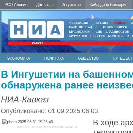
РСО-Алания
Дагестан
Ингушетия
Кабардино-Балкария
ФЕДЕРАЦИЯ
КУБАНЬ
КАВКАЗ
КАЛИНИНГРАД
НОВОСИБИРСК
КРАСНОЯРСК
СПБ
ВЛАДИВОСТОК
МУРМАНСК
ИРКУТСК
БУРЯТИЯ
ЗАБ
ЭКОНОМИКА
ПОЛИТИКА
ОБЩЕСТВО
ПУТЕШЕСТ
ИНТЕРНЕТ
ФОТО
АВТО
КОНТАКТЫ
В Ингушетии на башенном
обнаружена ранее неизве
НИА-Кавказ
Опубликовано: 01.09.2025 06:03
В ходе ар
Фото с ТГ-канала Правительства региона
территори