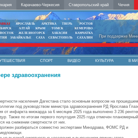
лкария
Карачаево-Черкесия
Ставропольский край
Чечня
АВКАЗ
ЯРОСЛАВЛЬ
АРКТИКА
ТВЕРЬ
РОСТОВ
ИБИРСК
АЛТАЙ
КРЫМ
ТОМСК
КЕМЕРОВО
ИВОСТОК
ЖЕЛЕЗНОГОРСК
ХАКАСИЯ
КАМЧАТКА
При поддержке Мини
ЯТИЯ
ЗАБАЙКАЛЬЕ
САХА
СЕВАСТОПОЛЬ
САХАЛИН
УТЕШЕСТВИЯ
СПОРТ
ВИДЕО
КУЛЬТУРА
В МИ
фере здравоохранения
ертности населения Дагестана стало основным вопросом на прошедше
оллегии под руководством министра здравоохранения РД Ярослава Глаз
я от инфаркта миокарда за 6 месяцев 2025 года выполнено 3 236 рентг
ур. Также по итогам первого полугодия 2025 года отмечен планомерный
ся на снижении смертности от них.
 должен разбираться совместно экспертами Минздрава, ФОМС РД и
 медпомощи.
льно высокой смертностью населения и выяснением причин этого.