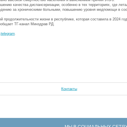
шению качества диспансеризации, особенно в тех территориях, где лет
юдению за хроническими больными, повышению уровня медпомощи в соо
продолжительности жизни в республике, которая составила в 2024 году
сообщает ТГ-канал Минздрав РД.
в
telegram
.
Контакты
МЫ В СОЦИАЛЬНЫХ СЕТЯ