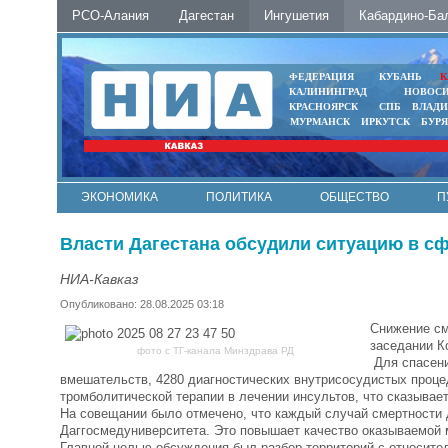
РСО-Алания
Дагестан
Ингушетия
Кабардино-Ба
ФЕДЕРАЦИЯ
КУБАНЬ
К
КАЛИНИНГРАД
НОВОС
КРАСНОЯРСК
СПБ
ВЛАД
МУРМАНСК
ИРКУТСК
БУР
ЭКОНОМИКА
ПОЛИТИКА
ОБЩЕСТВО
П
ФОТО
АВТО
КОНТАКТЫ
Власти Дагестана обсудили ситуацию в с
НИА-Кавказ
Опубликовано: 28.08.2025 03:18
Снижение см
заседании К
фото с ТГ-канала Минздрава РД
Для спасени
вмешательств, 4280 диагностических внутрисосудистых процед
тромболитической терапии в лечении инсультов, что сказывает
На совещании было отмечено, что каждый случай смертности
Даггосмедуниверситета. Это повышает качество оказываемой
Главной целью обсуждения был разбор территорий с относите