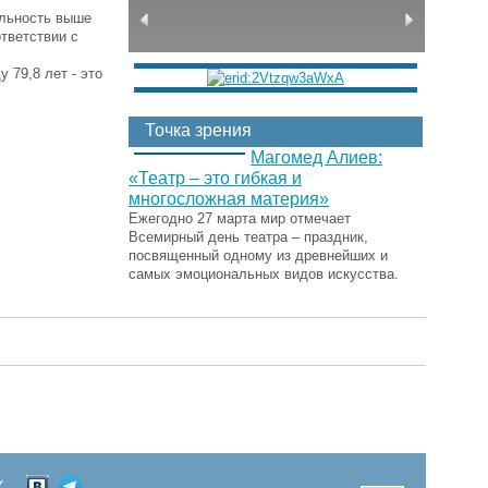
альность выше
тветствии с
 79,8 лет - это
Точка зрения
Магомед Алиев:
«Театр – это гибкая и
многосложная материя»
Ежегодно 27 марта мир отмечает
Всемирный день театра – праздник,
посвященный одному из древнейших и
самых эмоциональных видов искусства.
Х