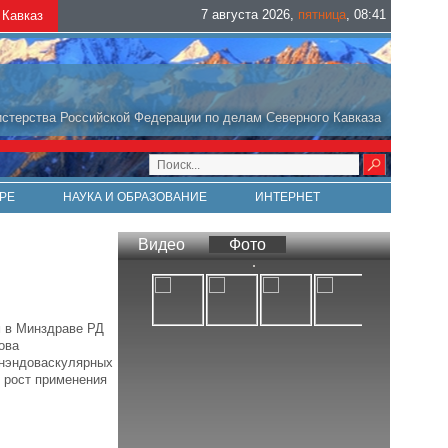
7 августа 2026
,
пятница
,
08
:
41
Кавказ
стерства Российской Федерации по делам Северного Кавказа
РЕ
НАУКА И ОБРАЗОВАНИЕ
ИНТЕРНЕТ
Видео
Фото
м в Минздраве РД
ова
енэндоваскулярных
 рост применения