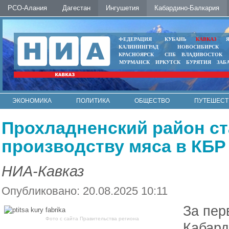
РСО-Алания
Дагестан
Ингушетия
Кабардино-Балкария
ФЕДЕРАЦИЯ
КУБАНЬ
КАВКАЗ
КАЛИНИНГРАД
НОВОСИБИРСК
КРАСНОЯРСК
СПБ
ВЛАДИВОСТОК
МУРМАНСК
ИРКУТСК
БУРЯТИЯ
ЗАБ
ЭКОНОМИКА
ПОЛИТИКА
ОБЩЕСТВО
ПУТЕШЕСТ
ИНТЕРНЕТ
ФОТО
АВТО
КОНТАКТЫ
Прохладненский район ст
производству мяса в КБР
НИА-Кавказ
Опубликовано: 20.08.2025 10:11
За пер
Фото с сайта Правительства региона
Кабард