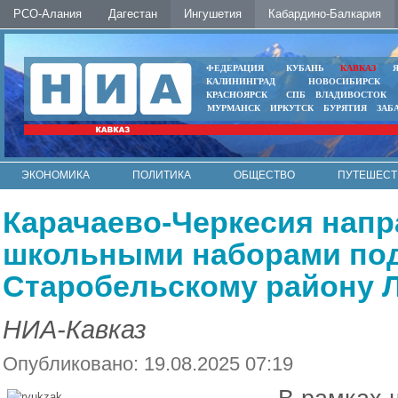
РСО-Алания
Дагестан
Ингушетия
Кабардино-Балкария
ФЕДЕРАЦИЯ
КУБАНЬ
КАВКАЗ
КАЛИНИНГРАД
НОВОСИБИРСК
КРАСНОЯРСК
СПБ
ВЛАДИВОСТОК
МУРМАНСК
ИРКУТСК
БУРЯТИЯ
ЗАБ
ЭКОНОМИКА
ПОЛИТИКА
ОБЩЕСТВО
ПУТЕШЕСТ
ИНТЕРНЕТ
ФОТО
АВТО
КОНТАКТЫ
Карачаево-Черкесия напр
школьными наборами п
Старобельскому району 
НИА-Кавказ
Опубликовано: 19.08.2025 07:19