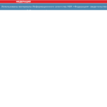
Использованы
материалы Информационного агентства НИА «Федерация» свидетельство И
массовых коммуникаций (Роскомнадзор)