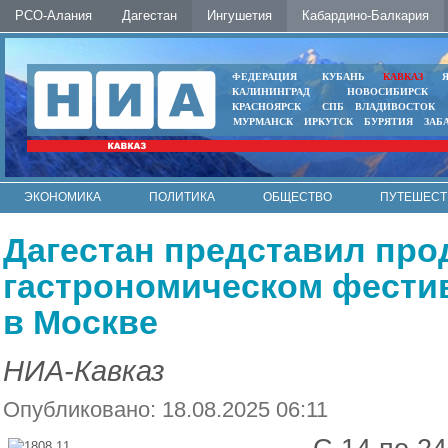
РСО-Алания
Дагестан
Ингушетия
Кабардино-Балкария
ФЕДЕРАЦИЯ
КУБАНЬ
КАВКАЗ
КАЛИНИНГРАД
НОВОСИБИРСК
КРАСНОЯРСК
СПБ
ВЛАДИВОСТОК
МУРМАНСК
ИРКУТСК
БУРЯТИЯ
ЗАБ
ЭКОНОМИКА
ПОЛИТИКА
ОБЩЕСТВО
ПУТЕШЕСТ
ИНТЕРНЕТ
ФОТО
АВТО
КОНТАКТЫ
Дагестан представил про
гастрономическом фести
в Москве
НИА-Кавказ
Опубликовано: 18.08.2025 06:11