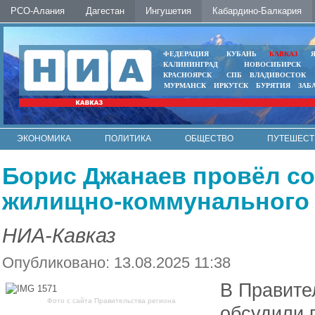
РСО-Алания
Дагестан
Ингушетия
Кабардино-Балкария
ФЕДЕРАЦИЯ
КУБАНЬ
КАВКАЗ
КАЛИНИНГРАД
НОВОСИБИРСК
КРАСНОЯРСК
СПБ
ВЛАДИВОСТОК
МУРМАНСК
ИРКУТСК
БУРЯТИЯ
ЗАБ
ЭКОНОМИКА
ПОЛИТИКА
ОБЩЕСТВО
ПУТЕШЕСТ
ИНТЕРНЕТ
ФОТО
АВТО
КОНТАКТЫ
Борис Джанаев провёл с
жилищно-коммунального 
НИА-Кавказ
Опубликовано: 13.08.2025 11:38
В Правите
Фото с сайта Правительства региона
обсудили 