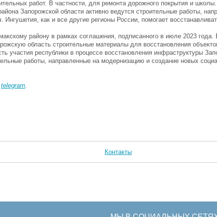
тельных работ. В частности, для ремонта дорожного покрытия и школы.
района Запорожской области активно ведутся строительные работы, нап
. Ингушетия, как и все другие регионы России, помогает восстанавлив
кскому району в рамках соглашения, подписанного в июле 2023 года. В
орожскую область строительные материалы для восстановления объекто
ь участия республики в процессе восстановления инфраструктуры Зап
ительные работы, направленные на модернизацию и создание новых соци
в
telegram
.
Контакты
МЫ В СОЦИАЛЬНЫХ СЕТЯ