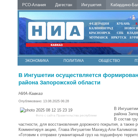
РСО-Алания
Дагестан
Ингушетия
Кабардино-Ба
ФЕДЕРАЦИЯ
КУБАНЬ
К
КАЛИНИНГРАД
НОВОС
КРАСНОЯРСК
СПБ
ВЛАД
МУРМАНСК
ИРКУТСК
БУР
ЭКОНОМИКА
ПОЛИТИКА
ОБЩЕСТВО
П
ФОТО
АВТО
КОНТАКТЫ
В Ингушетии осуществляется формировани
района Запорожской области
НИА-Кавказ
Опубликовано: 13.08.2025 06:28
В Ингушетии
района Запо
Фото с сайта Правительства республики
В состав гр
частности, для восстановления дорожного покрытия, а также 
Комментируя акцию, Глава Ингушетии Махмуд-Али Калиматов 
«Готовим к отправке гуманитарный груз на подшефную террит