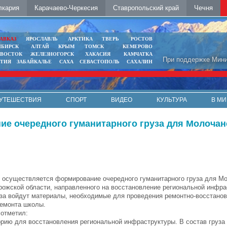
лкария
Карачаево-Черкесия
Ставропольский край
Чечня
АВКАЗ
ЯРОСЛАВЛЬ
АРКТИКА
ТВЕРЬ
РОСТОВ
ИБИРСК
АЛТАЙ
КРЫМ
ТОМСК
КЕМЕРОВО
ИВОСТОК
ЖЕЛЕЗНОГОРСК
ХАКАСИЯ
КАМЧАТКА
При поддержке Мини
ЯТИЯ
ЗАБАЙКАЛЬЕ
САХА
СЕВАСТОПОЛЬ
САХАЛИН
УТЕШЕСТВИЯ
СПОРТ
ВИДЕО
КУЛЬТУРА
В МИ
е очередного гуманитарного груза для Молочан
 осуществляется формирование очередного гуманитарного груза для М
рожской области, направленного на восстановление региональной инфра
уза войдут материалы, необходимые для проведения ремонтно-восстанов
ремонта школы.
отметил:
орию для восстановления региональной инфраструктуры. В состав груза