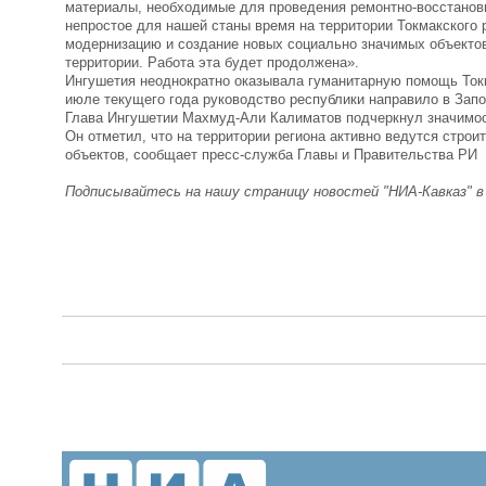
материалы, необходимые для проведения ремонтно-восстанови
непростое для нашей станы время на территории Токмакского 
модернизацию и создание новых социально значимых объектов
территории. Работа эта будет продолжена».
Ингушетия неоднократно оказывала гуманитарную помощь Токма
июле текущего года руководство республики направило в Зап
Глава Ингушетии Махмуд-Али Калиматов подчеркнул значимост
Он отметил, что на территории региона активно ведутся стро
объектов, сообщает пресс-служба Главы и Правительства РИ
Подписывайтесь на нашу страницу новостей "НИА-Кавказ" 