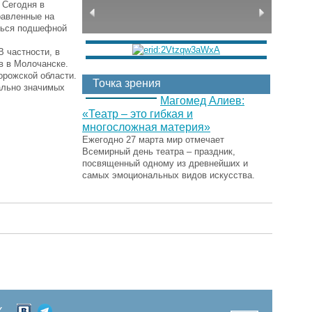
 Сегодня в
равленные на
аться подшефной
 частности, в
в в Молочанске.
орожской области.
Точка зрения
ально значимых
Магомед Алиев:
«Театр – это гибкая и
многосложная материя»
Ежегодно 27 марта мир отмечает
Всемирный день театра – праздник,
посвященный одному из древнейших и
самых эмоциональных видов искусства.
Х