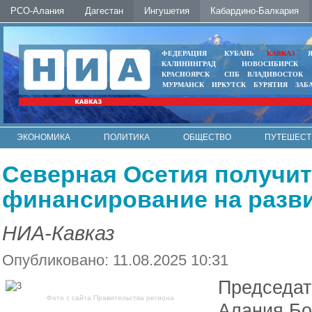
РСО-Алания
Дагестан
Ингушетия
Кабардино-Балкария
ФЕДЕРАЦИЯ
КУБАНЬ
КАВКАЗ
КАЛИНИНГРАД
НОВОСИБИРСК
КРАСНОЯРСК
СПБ
ВЛАДИВОСТОК
МУРМАНСК
ИРКУТСК
БУРЯТИЯ
ЗАБ
ЭКОНОМИКА
ПОЛИТИКА
ОБЩЕСТВО
ПУТЕШЕСТ
ИНТЕРНЕТ
ФОТО
АВТО
КОНТАКТЫ
Северная Осетия получи
финансирование на разви
НИА-Кавказ
Опубликовано: 11.08.2025 10:31
Председат
Фото с сайта Правительства региона
Алания Бо