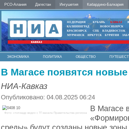
РСО-Алания
Дагестан
Ингушетия
Кабардино-Балкария
ФЕДЕРАЦИЯ
КУБАНЬ
КАВКАЗ
КАЛИНИНГРАД
НОВОСИБИРСК
КРАСНОЯРСК
СПБ
ВЛАДИВОСТОК
МУРМАНСК
ИРКУТСК
БУРЯТИЯ
ЗАБ
ЭКОНОМИКА
ПОЛИТИКА
ОБЩЕСТВО
ПУТЕШЕСТ
ИНТЕРНЕТ
ФОТО
АВТО
КОНТАКТЫ
В Магасе появятся новые
НИА-Кавказ
Опубликовано: 04.08.2025 06:24
В Магасе 
Фото: стоп-кадр видео с ТГ-канала Правительства региона
«Формиров
среды» будут созданы новые зоны 