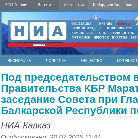
РСО-Алания
Дагестан
Ингушетия
Кабардино-Балкария
ФЕДЕРАЦИЯ
КУБАНЬ
КАВКАЗ
КАЛИНИНГРАД
НОВОСИБИРСК
КРАСНОЯРСК
СПБ
ВЛАДИВОСТОК
МУРМАНСК
ИРКУТСК
БУРЯТИЯ
ЗАБ
ЭКОНОМИКА
ПОЛИТИКА
ОБЩЕСТВО
ПУТЕШЕСТ
ИНТЕРНЕТ
ФОТО
АВТО
КОНТАКТЫ
Под председательством 
Правительства КБР Мара
заседание Совета при Гл
Балкарской Республики 
НИА-Кавказ
Опубликовано: 30.07.2025 11:44