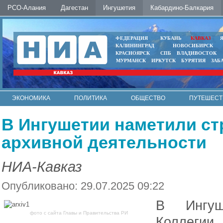
РСО-Алания
Дагестан
Ингушетия
Кабардино-Балкария
ФЕДЕРАЦИЯ
КУБАНЬ
КАВКАЗ
КАЛИНИНГРАД
НОВОСИБИРСК
КРАСНОЯРСК
СПБ
ВЛАДИВОСТОК
МУРМАНСК
ИРКУТСК
БУРЯТИЯ
ЗАБ
ЭКОНОМИКА
ПОЛИТИКА
ОБЩЕСТВО
ПУТЕШЕСТ
ИНТЕРНЕТ
ФОТО
АВТО
КОНТАКТЫ
В Ингушетии наметили ст
архивной деятельности
НИА-Кавказ
Опубликовано: 29.07.2025 09:22
В Ингуш
фото c сайта Главы и Правительства РИ
Коллегии