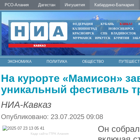
РСО-Алания
Дагестан
Ингушетия
Кабардино-Балкария
ФЕДЕРАЦИЯ
КУБАНЬ
КАВКАЗ
КАЛИНИНГРАД
НОВОСИБИРСК
КРАСНОЯРСК
СПБ
ВЛАДИВОСТОК
МУРМАНСК
ИРКУТСК
БУРЯТИЯ
ЗАБ
ЭКОНОМИКА
ПОЛИТИКА
ОБЩЕСТВО
ПУТЕШЕСТ
ИНТЕРНЕТ
ФОТО
АВТО
КОНТАКТЫ
На курорте «Мамисон» з
уникальный фестиваль т
НИА-Кавказ
Опубликовано: 23.07.2025 09:08
Он собрал
Кадр сайта ГТРК Алания
включая с