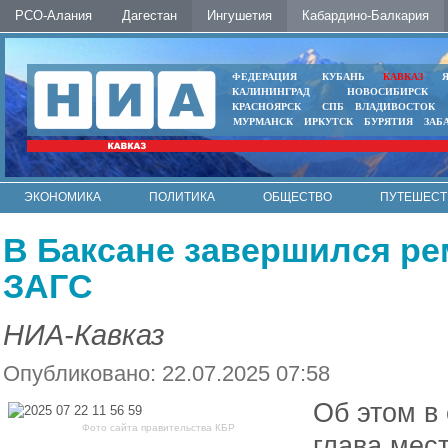
РСО-Алания
Дагестан
Ингушетия
Кабардино-Балкария
ФЕДЕРАЦИЯ
КУБАНЬ
КАВКАЗ
КАЛИНИНГРАД
НОВОСИБИРСК
КРАСНОЯРСК
СПБ
ВЛАДИВОСТОК
МУРМАНСК
ИРКУТСК
БУРЯТИЯ
ЗАБ
ЭКОНОМИКА
ПОЛИТИКА
ОБЩЕСТВО
ПУТЕШЕСТ
ИНТЕРНЕТ
ФОТО
АВТО
КОНТАКТЫ
В Баксане завершился ре
ЗАГС
НИА-Кавказ
Опубликовано: 22.07.2025 07:58
Об этом в
Фото сайта правительства КБР
глава мес