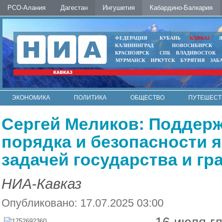
РСО-Алания
Дагестан
Ингушетия
Кабардино-Балкария
ФЕДЕРАЦИЯ
КУБАНЬ
КАВКАЗ
КАЛИНИНГРАД
НОВОСИБИРСК
КРАСНОЯРСК
СПБ
ВЛАДИВОСТОК
МУРМАНСК
ИРКУТСК
БУРЯТИЯ
ЗАБ
ЭКОНОМИКА
ПОЛИТИКА
ОБЩЕСТВО
ПУТЕШЕСТ
ИНТЕРНЕТ
ФОТО
АВТО
КОНТАКТЫ
Сергей Меликов: Поддер
порядка и безопасности 
задачей государства и гр
НИА-Кавказ
Опубликовано: 17.07.2025 03:00