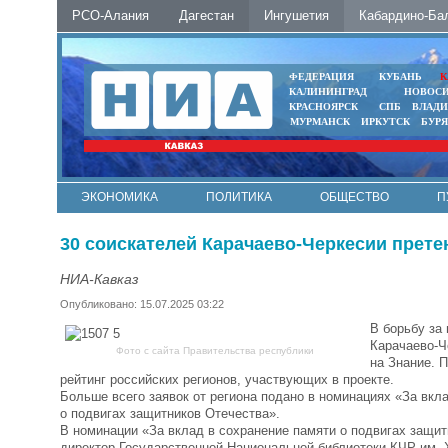
РСО-Алания
Дагестан
Ингушетия
Кабардино-Ба
ФЕДЕРАЦИЯ
КУБАНЬ
К
КАЛИНИНГРАД
НОВОС
КРАСНОЯРСК
СПБ
ВЛАД
МУРМАНСК
ИРКУТСК
БУР
ЭКОНОМИКА
ПОЛИТИКА
ОБЩЕСТВО
П
ФОТО
АВТО
КОНТАКТЫ
30 соискателей Карачаево-Черкесии прете
НИА-Кавказ
Опубликовано: 15.07.2025 03:22
В борьбу за
Карачаево-Ч
Фото с сайта Правительства республики
на Знание. 
рейтинг российских регионов, участвующих в проекте.
Больше всего заявок от региона подано в номинациях «За вкл
о подвигах защитников Отечества».
В номинации «За вклад в сохранение памяти о подвигах защи
директор Государственной Национальной библиотеки КЧР им. 