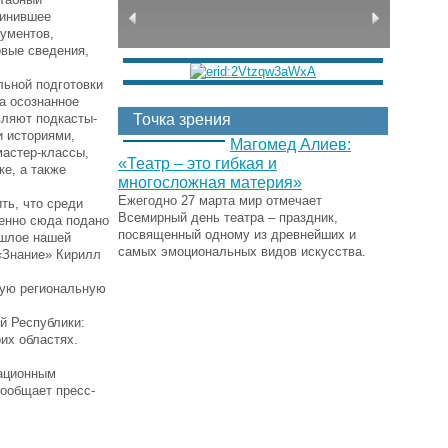
динившее
кументов,
овые сведения,
льной подготовки
а осознанное
вляют подкасты-
Точка зрения
и историями,
Магомед Алиев:
мастер-классы,
«Театр – это гибкая и
ке, а также
многосложная материя»
Ежегодно 27 марта мир отмечает
ть, что среди
Всемирный день театра – праздник,
менно сюда подано
посвященный одному из древнейших и
ошлое нашей
самых эмоциональных видов искусства.
«Знание» Кирилл
ную региональную
й Республики:
их областях.
мационным
ообщает пресс-