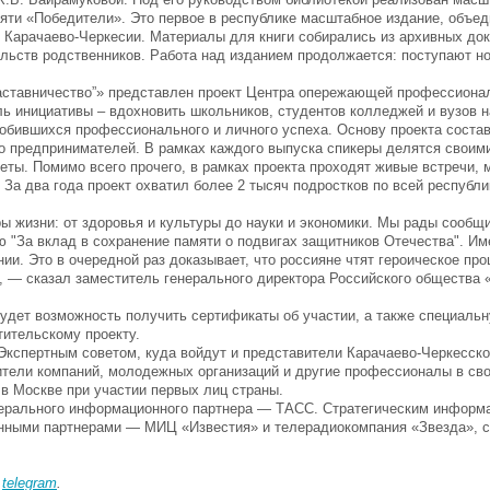
мяти «Победители». Это первое в республике масштабное издание, объе
 Карачаево-Черкесии. Материалы для книги собирались из архивных до
ьств родственников. Работа над изданием продолжается: поступают н
аставничество”» представлен проект Центра опережающей профессиона
ь инициативы – вдохновить школьников, студентов колледжей и вузов н
добившихся профессионального и личного успеха. Основу проекта соста
о предпринимателей. В рамках каждого выпуска спикеры делятся своим
ты. Помимо всего прочего, в рамках проекта проходят живые встречи, 
За два года проект охватил более 2 тысяч подростков по всей республи
 жизни: от здоровья и культуры до науки и экономики. Мы рады сообщи
ю "За вклад в сохранение памяти о подвигах защитников Отечества". И
ии. Это в очередной раз доказывает, что россияне чтят героическое пр
, — сказал заместитель генерального директора Российского общества 
будет возможность получить сертификаты об участии, а также специаль
тительскому проекту.
кспертным советом, куда войдут и представители Карачаево-Черкесско
ители компаний, молодежных организаций и другие профессионалы в сво
в Москве при участии первых лиц страны.
нерального информационного партнера — ТАСС. Стратегическим инфор
нными партнерами — МИЦ «Известия» и телерадиокомпания «Звезда», с
в
telegram
.