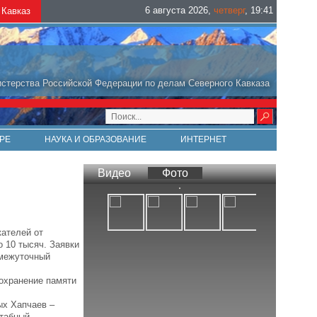
6 августа 2026
,
четверг
,
19
:
41
Кавказ
стерства Российской Федерации по делам Северного Кавказа
РЕ
НАУКА И ОБРАЗОВАНИЕ
ИНТЕРНЕТ
Видео
Фото
кателей от
 10 тысяч. Заявки
омежуточный
сохранение памяти
ых Хапчаев –
штабный