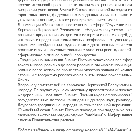
просветительский проект — пятитомная электронная книга па
биографии участников Великой Отечественной войны родом из
фронтовых писем, федеральных баз данных и личных свидетел
уточняются данные, а также расширяется список имен.
В номинации «За вклад в просвещение в сфере “Обучение и н
Карачаево-Черкесской Республики – «Научи меня успеху». Цел
развитие, предоставив им доступ к историям и опыту людей, 
интервью с представителями разных профессий – от ученых д
ошибками, пройденными трудностями и дают практические сове
ролевые игры и карьерные события с участием работодателей. 
сформировал активное онлайн-сообщество.
«Традиционно номинации Знание.Премия охватывают все сферы
такого многообразия чаще всего россияне выбирают номинаци
больше всего заявок по прошествии экватора заявочной кампан
страны и с гордостью рассказывают о нем новым поколениям»
Хвиль.
Впервые у соискателей из Карачаево-Черкесской Республики 
награду. Ее вручат лучшему местному просветителю и просве
Федеральный шорт-лист Знание. Премия будет сформирован Э
государственные деятели, кандидаты и доктора наук, руковод
Лауреатов традиционно наградят на торжественной церемонии 
Юбилейный сезон Знание.Премия проходит при поддержке ге
партнером выступает медиахолдинг Rambler&Co. Информацио
служба Правительства региона
Подписывайтесь на нашу страницу новостей "НИА-Кавказ" 