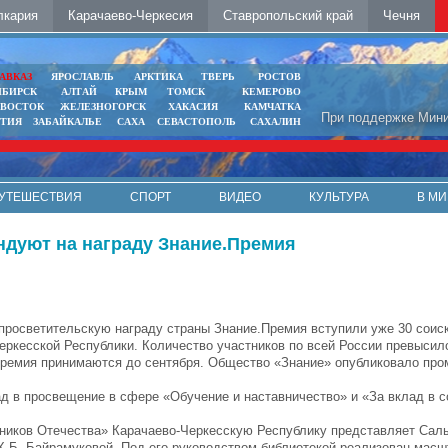
лкария
Карачаево-Черкесия
Ставропольский край
Чечня
АВКАЗ
ЯРОСЛАВЛЬ
АРКТИКА
ТВЕРЬ
РОСТОВ
ИБИРСК
АЛТАЙ
КРЫМ
ТОМСК
КЕМЕРОВО
ИВОСТОК
ЖЕЛЕЗНОГОРСК
ХАКАСИЯ
КАМЧАТКА
При поддержке Мини
ЯТИЯ
ЗАБАЙКАЛЬЕ
САХА
СЕВАСТОПОЛЬ
САХАЛИН
УТЕШЕСТВИЯ
СПОРТ
ВИДЕО
КУЛЬТУРА
В МИ
ндуют на награду Знание.Премия
 просветительскую награду страны Знание.Премия вступили уже 30 соис
еркесской Республики. Количество участников по всей России превысило
Премия принимаются до сентября. Общество «Знание» опубликовало пр
ад в просвещение в сфере «Обучение и наставничество» и «За вклад в 
тников Отечества» Карачаево-Черкесскую Республику представляет Сал
Х.Б. Байрамуковой. Под его руководством библиотекой реализован мас