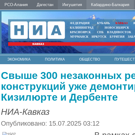
РСО-Алания
Дагестан
Ингушетия
Кабардино-Балкария
ФЕДЕРАЦИЯ
КУБАНЬ
КАВКАЗ
КАЛИНИНГРАД
НОВОСИБИРСК
КРАСНОЯРСК
СПБ
ВЛАДИВОСТОК
МУРМАНСК
ИРКУТСК
БУРЯТИЯ
ЗАБ
ЭКОНОМИКА
ПОЛИТИКА
ОБЩЕСТВО
ПУТЕШЕСТ
ИНТЕРНЕТ
ФОТО
АВТО
КОНТАКТЫ
Свыше 300 незаконных р
конструкций уже демонти
Кизилюрте и Дербенте
НИА-Кавказ
Опубликовано: 15.07.2025 03:12