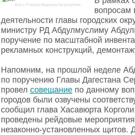
В рамках 
Фото с ТГ-канала Правительства республики
вопросам 
деятельности главы городских окр
министру РД Абдулмуслиму Абдулм
поручение по масштабной инвент
рекламных конструкций, демонтаж
Напомним, на прошлой неделе А
по поручению Главы Дагестана Се
провел
совещание
по данному вопр
городов были озвучены соответст
сообщил глава Хасавюрта Корголи 
проведены рейдовые мероприятия,
незаконно-установленных щитов. Д