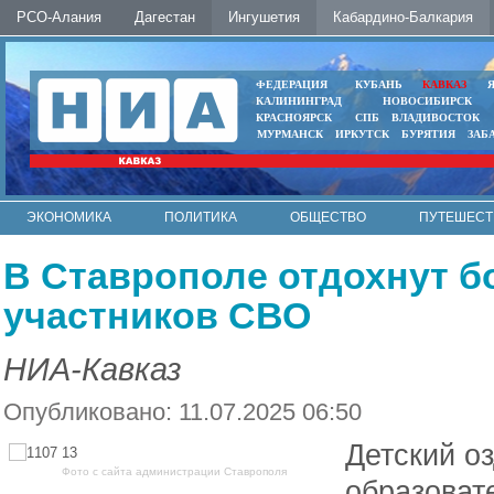
РСО-Алания
Дагестан
Ингушетия
Кабардино-Балкария
ФЕДЕРАЦИЯ
КУБАНЬ
КАВКАЗ
КАЛИНИНГРАД
НОВОСИБИРСК
КРАСНОЯРСК
СПБ
ВЛАДИВОСТОК
МУРМАНСК
ИРКУТСК
БУРЯТИЯ
ЗАБ
ЭКОНОМИКА
ПОЛИТИКА
ОБЩЕСТВО
ПУТЕШЕСТ
ИНТЕРНЕТ
ФОТО
АВТО
КОНТАКТЫ
В Ставрополе отдохнут б
участников СВО
НИА-Кавказ
Опубликовано: 11.07.2025 06:50
Детский о
Фото с сайта администрации Ставрополя
образоват