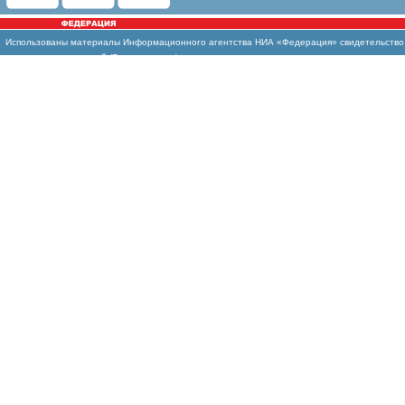
Использованы
материалы Информационного агентства НИА «Федерация» свидетельство И
массовых коммуникаций (Роскомнадзор)