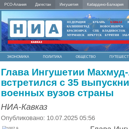
РСО-Алания
Дагестан
Ингушетия
Кабардино-Балкария
ФЕДЕРАЦИЯ
КУБАНЬ
КАВКАЗ
КАЛИНИНГРАД
НОВОСИБИРСК
КРАСНОЯРСК
СПБ
ВЛАДИВОСТОК
МУРМАНСК
ИРКУТСК
БУРЯТИЯ
ЗАБ
ЭКОНОМИКА
ПОЛИТИКА
ОБЩЕСТВО
ПУТЕШЕСТ
ИНТЕРНЕТ
ФОТО
АВТО
КОНТАКТЫ
Глава Ингушетии Махмуд
встретился с 35 выпускн
военных вузов страны
НИА-Кавказ
Опубликовано: 10.07.2025 05:56