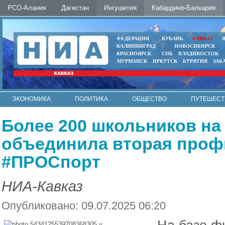
РСО-Алания
Дагестан
Ингушетия
Кабардино-Балкария
ФЕДЕРАЦИЯ
КУБАНЬ
КАВКАЗ
КАЛИНИНГРАД
НОВОСИБИРСК
КРАСНОЯРСК
СПБ
ВЛАДИВОСТОК
МУРМАНСК
ИРКУТСК
БУРЯТИЯ
ЗАБ
ЭКОНОМИКА
ПОЛИТИКА
ОБЩЕСТВО
ПУТЕШЕСТ
ИНТЕРНЕТ
ФОТО
АВТО
КОНТАКТЫ
Более 200 школьников на
объединила вторая проф
#ПРОСпорт
НИА-Кавказ
Опубликовано: 09.07.2025 06:20