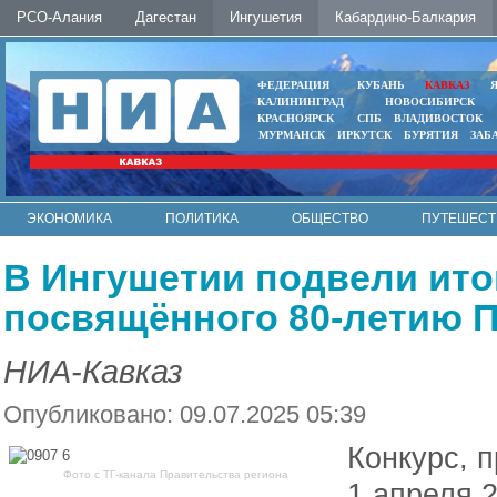
РСО-Алания
Дагестан
Ингушетия
Кабардино-Балкария
ФЕДЕРАЦИЯ
КУБАНЬ
КАВКАЗ
КАЛИНИНГРАД
НОВОСИБИРСК
КРАСНОЯРСК
СПБ
ВЛАДИВОСТОК
МУРМАНСК
ИРКУТСК
БУРЯТИЯ
ЗАБ
ЭКОНОМИКА
ПОЛИТИКА
ОБЩЕСТВО
ПУТЕШЕСТ
ИНТЕРНЕТ
ФОТО
АВТО
КОНТАКТЫ
В Ингушетии подвели итог
посвящённого 80-летию 
НИА-Кавказ
Опубликовано: 09.07.2025 05:39
Конкурс, 
Фото с ТГ-канала Правительства региона
1 апреля 