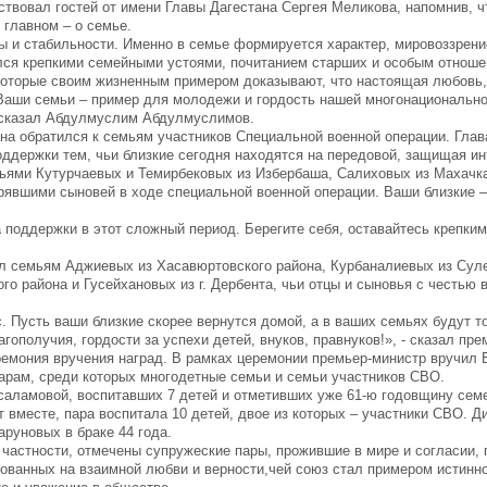
твовал гостей от имени Главы Дагестана Сергея Меликова, напомнив, чт
 главном – о семье.
ы и стабильности. Именно в семье формируется характер, мировоззрени
ился крепкими семейными устоями, почитанием старших и особым отноше
которые своим жизненным примером доказывают, что настоящая любовь,
Ваши семьи – пример для молодежи и гордость нашей многонационально
- сказал Абдулмуслим Абдулмуслимов.
на обратился к семьям участников Специальной военной операции. Глав
оддержки тем, чьи близкие сегодня находятся на передовой, защищая и
мьями Кутурчаевых и Темирбековых из Избербаша, Салиховых из Махач
терявшими сыновей в ходе специальной военной операции. Ваши близкие –
поддержки в этот сложный период. Берегите себя, оставайтесь крепким
ал семьям Аджиевых из Хасавюртовского района, Курбаналиевых из Сул
го района и Гусейхановых из г. Дербента, чьи отцы и сыновья с честью
. Пусть ваши близкие скорее вернутся домой, а в ваших семьях будут т
ополучия, гордости за успехи детей, внуков, правнуков!», - сказал пре
емония вручения наград. В рамках церемонии премьер-министр вручил
арам, среди которых многодетные семьи и семьи участников СВО.
усаламовой, воспитавших 7 детей и отметивших уже 61-ю годовщину сем
 вместе, пара воспитала 10 детей, двое из которых – участники СВО. Д
руновых в браке 44 года.
частности, отмечены супружеские пары, прожившие в мире и согласии,
нованных на взаимной любви и верности,чей союз стал примером истинн