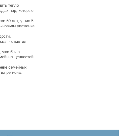
нить тепло
одых пар, которые
е 50 лет, у них 5
 сыновьям уважение
дости,
сь», - отметил
, уже была
мейных ценностей.
ение семейных
ва региона.