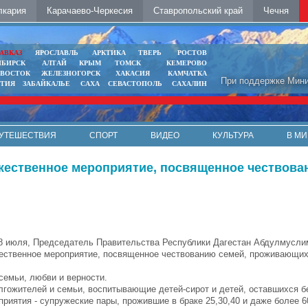
лкария
Карачаево-Черкесия
Ставропольский край
Чечня
АВКАЗ
ЯРОСЛАВЛЬ
АРКТИКА
ТВЕРЬ
РОСТОВ
ИБИРСК
АЛТАЙ
КРЫМ
ТОМСК
КЕМЕРОВО
ИВОСТОК
ЖЕЛЕЗНОГОРСК
ХАКАСИЯ
КАМЧАТКА
При поддержке Мини
ЯТИЯ
ЗАБАЙКАЛЬЕ
САХА
СЕВАСТОПОЛЬ
САХАЛИН
УТЕШЕСТВИЯ
СПОРТ
ВИДЕО
КУЛЬТУРА
В МИ
ественное мероприятие, посвященное чествова
 8 июля, Председатель Правительства Республики Дагестан Абдулмусл
ественное мероприятие, посвященное чествованию семей, проживающих 
семьи, любви и верности.
гожителей и семьи, воспитывающие детей-сирот и детей, оставшихся б
риятия - супружеские пары, прожившие в браке 25,30,40 и даже более 6