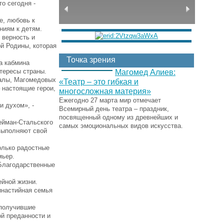
о сегодня -
е, любовь к
ниям к детям.
 верность и
й Родины, которая
Точка зрения
а кабмина
нтересы страны.
Магомед Алиев:
калы, Магомедовых
«Театр – это гибкая и
 настоящие герои,
многосложная материя»
Ежегодно 27 марта мир отмечает
и духом», -
Всемирный день театра – праздник,
посвященный одному из древнейших и
ейман-Стальского
самых эмоциональных видов искусства.
 выполняют свой
олько радостные
мьер.
 Благодарственные
ейной жизни.
инастийная семья
 получившие
ой преданности и