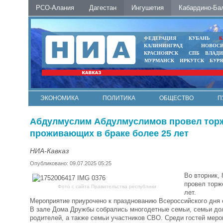
РСО-Алания
Дагестан
Ингушетия
Кабардино-Ба
ФЕДЕРАЦИЯ
КУБАНЬ
К
КАЛИНИНГРАД
НОВОС
КРАСНОЯРСК
СПБ
ВЛАД
МУРМАНСК
ИРКУТСК
БУР
ЭКОНОМИКА
ПОЛИТИКА
ОБЩЕСТВО
П
ФОТО
АВТО
КОНТАКТЫ
Абдулмуслим Абдулмуслимов провел торж
проживающих в браке более 25 лет
НИА-Кавказ
Опубликовано: 09.07.2025 05:25
Во вторник,
провел торж
Фото с сайта Правительства республики
лет.
Мероприятие приурочено к празднованию Всероссийского дня 
В зале Дома Дружбы собрались многодетные семьи, семьи дол
родителей, а также семьи участников СВО. Среди гостей мероп