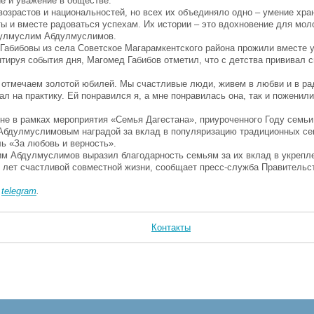
е и уважение в обществе.
озрастов и национальностей, но всех их объединяло одно – умение хра
ты и вместе радоваться успехам. Их истории – это вдохновение для мол
бдулмуслим Абдулмуслимов.
абибовы из села Советское Магарамкентского района прожили вместе уж
нтируя события дня, Магомед Габибов отметил, что с детства прививал
ду отмечаем золотой юбилей. Мы счастливые люди, живем в любви и в ра
л на практику. Ей понравился я, а мне понравилась она, так и поженили
не в рамках мероприятия «Семья Дагестана», приуроченного Году семьи
бдулмуслимовым наградой за вклад в популяризацию традиционных се
ь «За любовь и верность».
м Абдулмуслимов выразил благодарность семьям за их вклад в укрепл
х лет счастливой совместной жизни, сообщает пресс-служба Правительст
в
telegram
.
Контакты