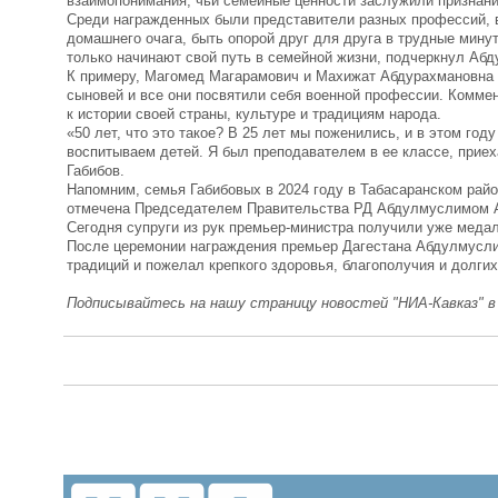
взаимопонимания, чьи семейные ценности заслужили признани
Среди награжденных были представители разных профессий, в
домашнего очага, быть опорой друг для друга в трудные мину
только начинают свой путь в семейной жизни, подчеркнул А
К примеру, Магомед Магарамович и Махижат Абдурахмановна Г
сыновей и все они посвятили себя военной профессии. Комме
к истории своей страны, культуре и традициям народа.
«50 лет, что это такое? В 25 лет мы поженились, и в этом го
воспитываем детей. Я был преподавателем в ее классе, приеха
Габибов.
Напомним, семья Габибовых в 2024 году в Табасаранском райо
отмечена Председателем Правительства РД Абдулмуслимом А
Сегодня супруги из рук премьер-министра получили уже медал
После церемонии награждения премьер Дагестана Абдулмусли
традиций и пожелал крепкого здоровья, благополучия и долги
Подписывайтесь на нашу страницу новостей "НИА-Кавказ" 