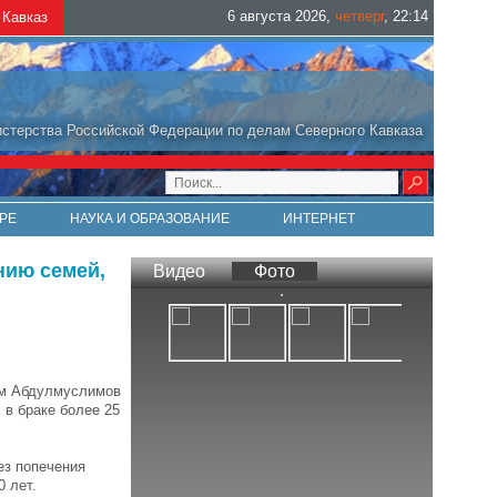
6 августа 2026
,
четверг
,
22
:
14
Кавказ
стерства Российской Федерации по делам Северного Кавказа
РЕ
НАУКА И ОБРАЗОВАНИЕ
ИНТЕРНЕТ
нию семей,
Видео
Фото
им Абдулмуслимов
в браке более 25
ез попечения
0 лет.