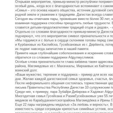
Открывая мероприятие, премьер-министр республики поприветс
особый день, когда все с благодарностью вспоминают о самом
«Семья – это основа нашего общества, источник духовной сил
родной земле и уважение к традициям. Дагестан всегда слав
Сегодня мы отмечаем пары, прожившие вместе более 30 лет, 
взаимная поддержка способны преодолеть любые трудности. 
славится детьми-продолжателями традиций отцов и дедов», 
Отдельно со словами благодарности премьер-министр Дагеста
подчеркнул, что это мероприятие символ признательности и п
«Мы гордимся и с болью в сердце склоняем головы перед се
и Курбановых из Каспийска, Гусейхановых из г. Дербента, по
их подвиг навсегда запечатлен в нашей памяти.
Примите наши глубочайшие соболезнования и искренние слова 
обратился со словами поддержки Абдулмуслимов.
Особые слова признательности глава кабмина также адресов
района, Магомедовых из г. Махачкалы, Мирзаевых из Кайтагско
воинский долг.
«Ваше мужество, терпение и поддержка – пример для всех нас
дни. Желаю каждой дагестанской семье здоровья, счастья, благ
После неформального общения состоялась торжественная цер
письма Правительства Республики Дагестан 10 супружеским п
Среди них, к примеру, пара Зубайри Дибирова и Хадижат Абд
Многодетная семья Гусейхана и РазииГусейхановых уже 55 лет
медиков из Карабудахкентскогорайона Магомедбека и Ирины Га
Еще 22 пары награждены медалью «За любовь и верность». В 
известность среди сограждан крепостью семейных устоев, ос