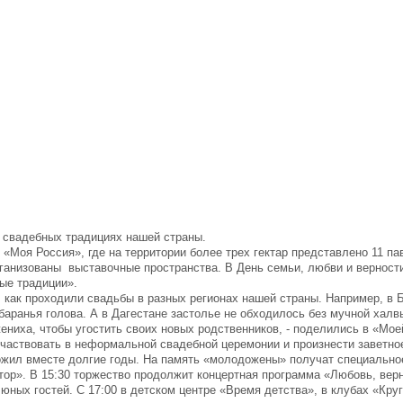
о свадебных традициях нашей страны.
«Моя Россия», где на территории более трех гектар представлено 11 па
ганизованы выставочные пространства. В День семьи, любви и верности 
ые традиции».
м, как проходили свадьбы в разных регионах нашей страны. Например, в 
аранья голова. А в Дагестане застолье не обходилось без мучной халв
ениха, чтобы угостить своих новых родственников, - поделились в «Мое
участвовать в неформальной свадебной церемонии и произнести заветное
прожил вместе долгие годы. На память «молодожены» получат специально
тор». В 15:30 торжество продолжит концертная программа «Любовь, верн
юных гостей. С 17:00 в детском центре «Время детства», в клубах «Кру