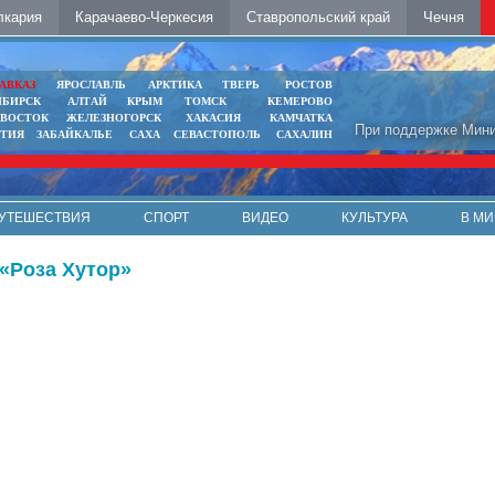
лкария
Карачаево-Черкесия
Ставропольский край
Чечня
АВКАЗ
ЯРОСЛАВЛЬ
АРКТИКА
ТВЕРЬ
РОСТОВ
ИБИРСК
АЛТАЙ
КРЫМ
ТОМСК
КЕМЕРОВО
ИВОСТОК
ЖЕЛЕЗНОГОРСК
ХАКАСИЯ
КАМЧАТКА
При поддержке Мини
ЯТИЯ
ЗАБАЙКАЛЬЕ
САХА
СЕВАСТОПОЛЬ
САХАЛИН
УТЕШЕСТВИЯ
СПОРТ
ВИДЕО
КУЛЬТУРА
В МИ
 «Роза Хутор»