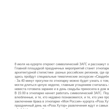
8 июля на курорте откроют символический ЗАГС и расскажут 
Главной площадкой праздничных мероприятий станет этнопарк 
архитектурной стилистике разных российских регионов, где ор
здесь пройдут специальные тематические экскурсии «Свадебн
- За 40 минут прогулки по этнопарку можно будет узнать о то
могли длиться целую неделю, главным угощением считалась б
невеста готовила заранее и в день свадьбы приносила в дом ж
В 15:00 в этнопарке начнет работать символический ЗАГС. По
влюбленные, и те, кто недавно познакомился, и те, кто уже 
заключении брака в этнопарке «Моя Россия» курорта «Роза Ху
праздничный день на «Роза Хутор» развлечения ждут и самых 