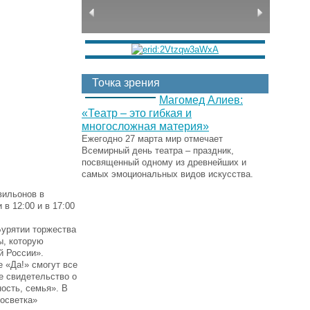
Точка зрения
Магомед Алиев:
«Театр – это гибкая и
многосложная материя»
Ежегодно 27 марта мир отмечает
Всемирный день театра – праздник,
посвященный одному из древнейших и
самых эмоциональных видов искусства.
вильонов в
в 12:00 и в 17:00
Бурятии торжества
ы, которую
й России».
 «Да!» смогут все
е свидетельство о
ость, семья». В
госветка»