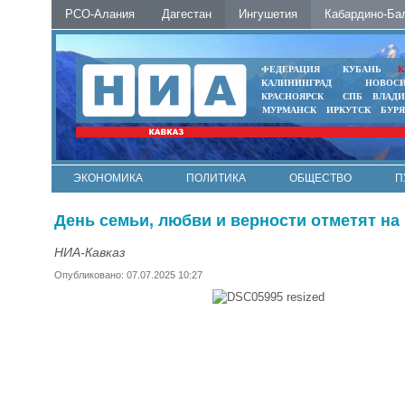
РСО-Алания
Дагестан
Ингушетия
Кабардино-Ба
ФЕДЕРАЦИЯ
КУБАНЬ
К
КАЛИНИНГРАД
НОВОС
КРАСНОЯРСК
СПБ
ВЛАД
МУРМАНСК
ИРКУТСК
БУР
ЭКОНОМИКА
ПОЛИТИКА
ОБЩЕСТВО
П
ФОТО
АВТО
КОНТАКТЫ
День семьи, любви и верности отметят на
НИА-Кавказ
Опубликовано: 07.07.2025 10:27