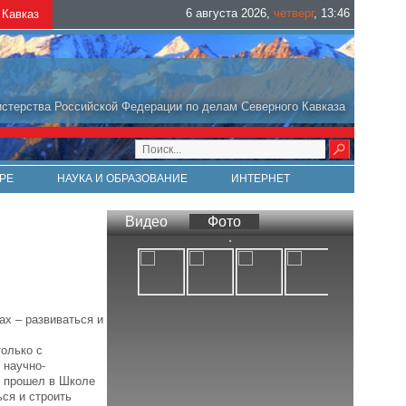
6 августа 2026
,
четверг
,
13
:
46
Кавказ
стерства Российской Федерации по делам Северного Кавказа
РЕ
НАУКА И ОБРАЗОВАНИЕ
ИНТЕРНЕТ
Видео
Фото
ах – развиваться и
только с
 научно-
л прошел в Школе
ься и строить