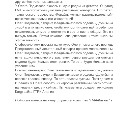
другие беспилотные аппараты.
У Олега Подмазова любовь к науке родом из детства. Он уви
ГМТ – многократный участник различных конкурсов. Его летал
технического творчества «Корабль мечты» разведывательный 
практическая польза его изобретений.
Олег Подмазов, студент Владикавказского ордена «Дружбы на
зимой мы их выпускаем, чтобы они могли сами найти себе про
отслеживать их местоположение и состояние, в общем. Это в т
нибудь гонкам. Потом началась спецоперация, и тоже было бы
эффективность».
С оформлением проекта на конкурс Олегу помогал его препод
Представленный летательный аппарат прошел многочисленные 
Олег Подмазов, студент Владикавказского ордена «Дружбы нар
пульта дистанционного управления, сервоприводы, регулятор о
модели будет больше электроники. То есть будет больше авто
управления».
Помимо инженерии, Олег занимается и педагогической деятел
Олег Подмазов, студент Владикавказского ордена «Дружбы на
веревке головой вперед. То есть ползем руками. Прежде чем н
В планах у Олега собрать из карбона реактивный беспилотник.
начинается здесь и сейчас. Пытливые умы создают технологии
Кадр сайта ГТРК Алания.
Подписывайтесь на нашу страницу новостей "НИА-Кавказ" 