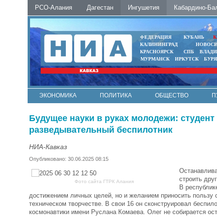
РСО-Алания
Дагестан
Ингушетия
Кабардино-Ба
ФЕДЕРАЦИЯ
КУБАНЬ
К
КАЛИНИНГРАД
НОВОС
КРАСНОЯРСК
СПБ
ВЛАД
МУРМАНСК
ИРКУТСК
БУР
ЭКОНОМИКА
ПОЛИТИКА
ОБЩЕСТВО
П
ФОТО
АВТО
КОНТАКТЫ
Будущее науки в руках молодежи: студент
разведывательный беспилотник
НИА-Кавказ
Опубликовано: 30.06.2025 08:15
Останавлива
строить дру
Фото сайта ГТРК Алания
В республик
достижением личных целей, но и желанием приносить пользу 
техническом творчестве. В свои 16 он сконструировал беспил
космонавтики имени Руслана Комаева. Олег не собирается ост