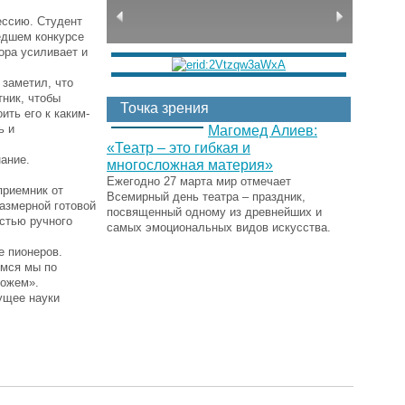
ессию. Студент
шедшем конкурсе
ора усиливает и
 заметил, что
тник, чтобы
Точка зрения
ить его к каким-
ь и
Магомед Алиев:
«Театр – это гибкая и
ание.
многосложная материя»
Ежегодно 27 марта мир отмечает
приемник от
Всемирный день театра – праздник,
размерной готовой
посвященный одному из древнейших и
стью ручного
самых эмоциональных видов искусства.
е пионеров.
емся мы по
можем».
дущее науки