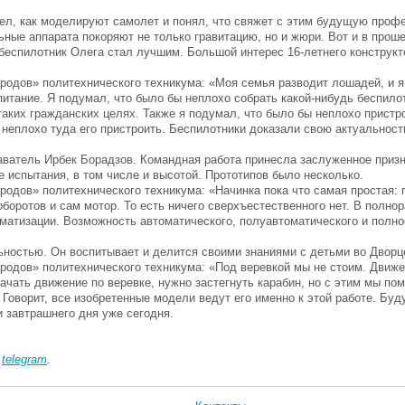
дел, как моделируют самолет и понял, что свяжет с этим будущую проф
ьные аппарата покоряют не только гравитацию, но и жюри. Вот и в про
беспилотник Олега стал лучшим. Большой интерес 16-летнего конструкт
родов» политехнического техникума: «Моя семья разводит лошадей, и я
питание. Я подумал, что было бы неплохо собрать какой-нибудь беспило
аких гражданских целях. Также я подумал, что было бы неплохо пристро
 неплохо туда его пристроить. Беспилотники доказали свою актуальност
аватель Ирбек Борадзов. Командная работа принесла заслуженное призн
испытания, в том числе и высотой. Прототипов было несколько.
одов» политехнического техникума: «Начинка пока что самая простая: 
боротов и сам мотор. То есть ничего сверхъестественного нет. В полно
матизации. Возможность автоматического, полуавтоматического и полно
ьностью. Он воспитывает и делится своими знаниями с детьми во Дворц
родов» политехнического техникума: «Под веревкой мы не стоим. Движ
ачать движение по веревке, нужно застегнуть карабин, но с этим мы по
 Говорит, все изобретенные модели ведут его именно к этой работе. Бу
 завтрашнего дня уже сегодня.
в
telegram
.