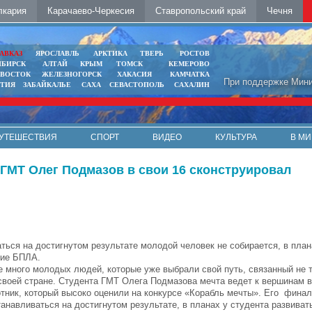
лкария
Карачаево-Черкесия
Ставропольский край
Чечня
АВКАЗ
ЯРОСЛАВЛЬ
АРКТИКА
ТВЕРЬ
РОСТОВ
ИБИРСК
АЛТАЙ
КРЫМ
ТОМСК
КЕМЕРОВО
ИВОСТОК
ЖЕЛЕЗНОГОРСК
ХАКАСИЯ
КАМЧАТКА
При поддержке Мини
ЯТИЯ
ЗАБАЙКАЛЬЕ
САХА
СЕВАСТОПОЛЬ
САХАЛИН
УТЕШЕСТВИЯ
СПОРТ
ВИДЕО
КУЛЬТУРА
В МИ
 ГМТ Олег Подмазов в свои 16 сконструировал
ться на достигнутом результате молодой человек не собирается, в план
гие БПЛА.
е много молодых людей, которые уже выбрали свой путь, связанный не 
своей стране. Студента ГМТ Олега Подмазова мечта ведет к вершинам в
отник, который высоко оценили на конкурсе «Корабль мечты». Его фина
анавливаться на достигнутом результате, в планах у студента развиват