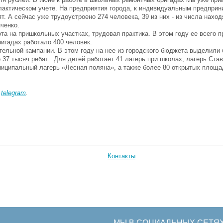
лактическом учете. На предприятия города, к индивидуальным предприн
т. А сейчас уже трудоустроено 274 человека, 39 из них - из числа нахо
ченко.
а на пришкольных участках, трудовая практика. В этом году ее всего п
бригадах работало 400 человек.
ельной кампании. В этом году на нее из городского бюджета выделили 
37 тысяч ребят. Для детей работает 41 лагерь при школах, лагерь Ста
ниципальный лагерь «Лесная поляна», а также более 80 открытых площа
в
telegram
.
Контакты
МЫ В СОЦИАЛЬНЫХ СЕТЯ