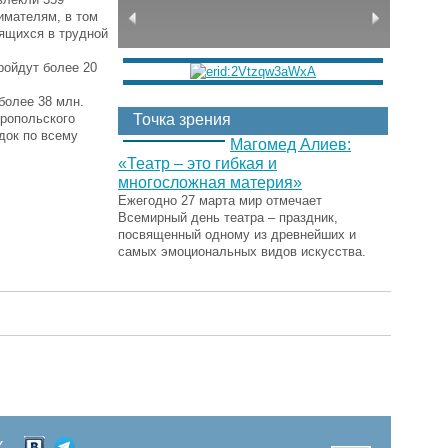
имателям, в том
дящихся в трудной
ройдут более 20
более 38 млн.
вропольского
Точка зрения
док по всему
Магомед Алиев:
«Театр – это гибкая и
многосложная материя»
Ежегодно 27 марта мир отмечает
Всемирный день театра – праздник,
посвященный одному из древнейших и
самых эмоциональных видов искусства.
Х