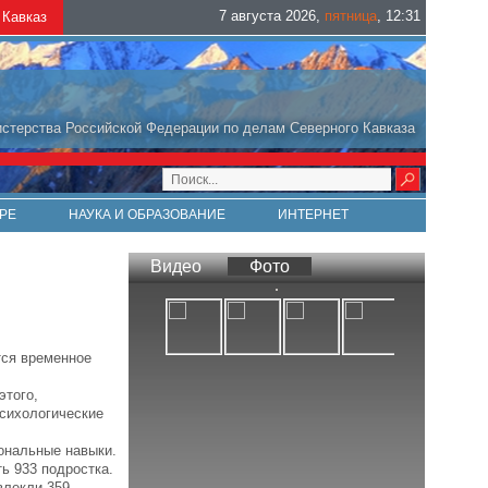
7 августа 2026
,
пятница
,
12
:
31
Кавказ
стерства Российской Федерации по делам Северного Кавказа
РЕ
НАУКА И ОБРАЗОВАНИЕ
ИНТЕРНЕТ
Видео
Фото
тся временное
этого,
психологические
ональные навыки.
ь 933 подростка.
влекли 359