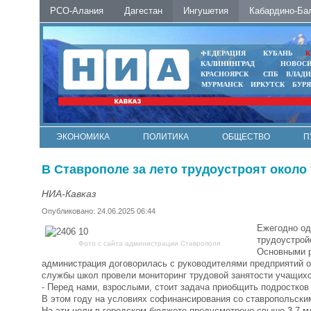
РСО-Алания
Дагестан
Ингушетия
Кабардино-Ба
ФЕДЕРАЦИЯ
КУБАНЬ
К
КАЛИНИНГРАД
НОВОС
КРАСНОЯРСК
СПБ
ВЛАД
МУРМАНСК
ИРКУТСК
БУР
ЭКОНОМИКА
ПОЛИТИКА
ОБЩЕСТВО
П
ФОТО
АВТО
КОНТАКТЫ
В Ставрополе за лето трудоустроят окол
НИА-Кавказ
Опубликовано: 24.06.2025 06:44
Ежегодно од
трудоустрой
Фото с сайта администрации Ставрополя
Основными р
администрация договорилась с руководителями предприятий о
службы школ провели мониторинг трудовой занятости учащих
- Перед нами, взрослыми, стоит задача приобщить подростков
В этом году на условиях софинансирования со ставропольским
На эти цели в городском бюджете предусмотрено свыше 3,7 м