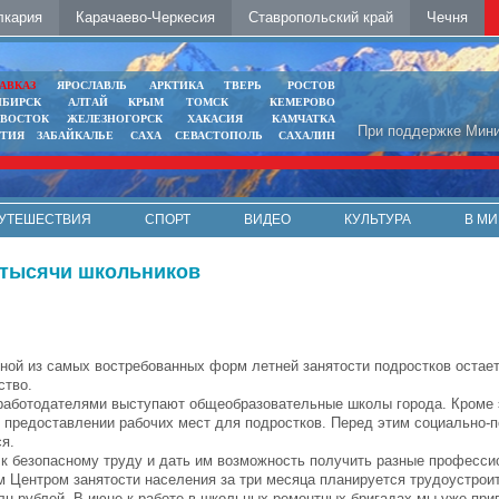
лкария
Карачаево-Черкесия
Ставропольский край
Чечня
АВКАЗ
ЯРОСЛАВЛЬ
АРКТИКА
ТВЕРЬ
РОСТОВ
ИБИРСК
АЛТАЙ
КРЫМ
ТОМСК
КЕМЕРОВО
ИВОСТОК
ЖЕЛЕЗНОГОРСК
ХАКАСИЯ
КАМЧАТКА
При поддержке Мини
ЯТИЯ
ЗАБАЙКАЛЬЕ
САХА
СЕВАСТОПОЛЬ
САХАЛИН
УТЕШЕСТВИЯ
СПОРТ
ВИДЕО
КУЛЬТУРА
В МИ
о тысячи школьников
ной из самых востребованных форм летней занятости подростков остае
ство.
аботодателями выступают общеобразовательные школы города. Кроме 
 предоставлении рабочих мест для подростков. Перед этим социально-
ся.
 к безопасному труду и дать им возможность получить разные професси
 Центром занятости населения за три месяца планируется трудоустроит
лн рублей. В июне к работе в школьных ремонтных бригадах мы уже при