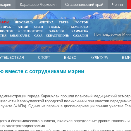
лкария
Карачаево-Черкесия
Ставропольский край
Чечня
АВКАЗ
ЯРОСЛАВЛЬ
АРКТИКА
ТВЕРЬ
РОСТОВ
ИБИРСК
АЛТАЙ
КРЫМ
ТОМСК
КЕМЕРОВО
ИВОСТОК
ЖЕЛЕЗНОГОРСК
ХАКАСИЯ
КАМЧАТКА
При поддержке Мини
ЯТИЯ
ЗАБАЙКАЛЬЕ
САХА
СЕВАСТОПОЛЬ
САХАЛИН
УТЕШЕСТВИЯ
СПОРТ
ВИДЕО
КУЛЬТУРА
В МИ
ю вместе с сотрудниками мэрии
администрации города Карабулак прошли плановый медицинский осмотр
циалисты Карабулакской городской поликлиники при участии передвижн
 пункта (ФАПа). Одним из первых в диспансеризации принял участие Гл
его и биохимического анализа, включая определение уровня глюкозы и 
ена электрокардиограмма.
ые рекомендации по дальнейшему медицинскому наблюдению и, при нео