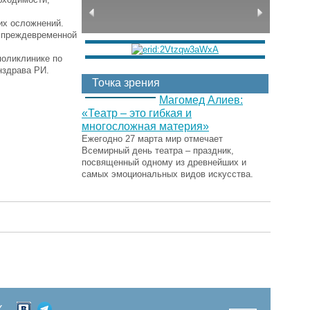
их осложнений.
я преждевременной
поликлинике по
инздрава РИ.
Точка зрения
Магомед Алиев:
«Театр – это гибкая и
многосложная материя»
Ежегодно 27 марта мир отмечает
Всемирный день театра – праздник,
посвященный одному из древнейших и
самых эмоциональных видов искусства.
Х