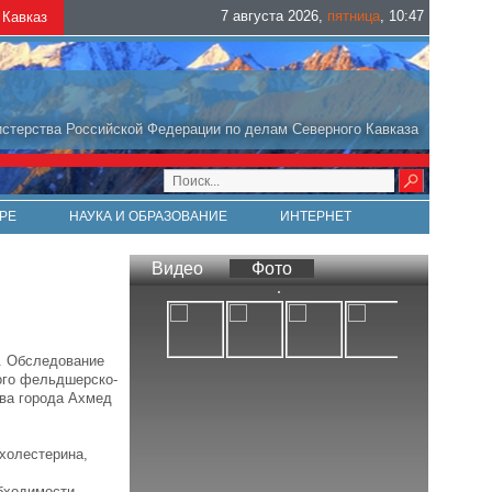
7 августа 2026
,
пятница
,
10
:
47
Кавказ
стерства Российской Федерации по делам Северного Кавказа
РЕ
НАУКА И ОБРАЗОВАНИЕ
ИНТЕРНЕТ
Видео
Фото
. Обследование
ого фельдшерско-
ава города Ахмед
холестерина,
бходимости,