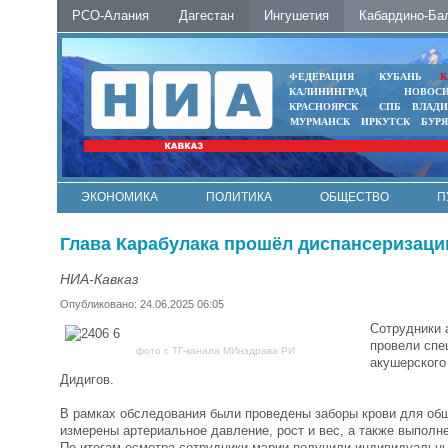
РСО-Алания
Дагестан
Ингушетия
Кабардино-Ба
ФЕДЕРАЦИЯ
КУБАНЬ
К
КАЛИНИНГРАД
НОВОС
КРАСНОЯРСК
СПБ
ВЛАД
МУРМАНСК
ИРКУТСК
БУР
ЭКОНОМИКА
ПОЛИТИКА
ОБЩЕСТВО
П
ФОТО
АВТО
КОНТАКТЫ
Глава Карабулака прошёл диспансеризаци
НИА-Кавказ
Опубликовано: 24.06.2025 06:05
Сотрудники 
провели спе
фото с ТГ-канала МИнздрава РИ
акушерского
Дидигов.
В рамках обследования были проведены заборы крови для общ
измерены артериальное давление, рост и вес, а также выполн
По итогам осмотра сотрудники мэрии получили индивидуальн