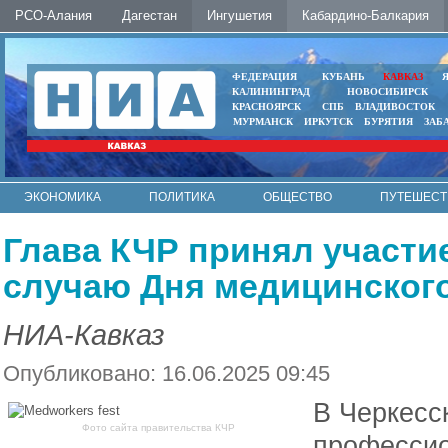
РСО-Алания
Дагестан
Ингушетия
Кабардино-Балкария
ФЕДЕРАЦИЯ
КУБАНЬ
КАВКАЗ
КАЛИНИНГРАД
НОВОСИБИРСК
КРАСНОЯРСК
СПБ
ВЛАДИВОСТОК
МУРМАНСК
ИРКУТСК
БУРЯТИЯ
ЗАБ
ЭКОНОМИКА
ПОЛИТИКА
ОБЩЕСТВО
ПУТЕШЕСТ
ИНТЕРНЕТ
ФОТО
АВТО
КОНТАКТЫ
Глава КЧР принял участие
случаю Дня медицинского
НИА-Кавказ
Опубликовано: 16.06.2025 09:45
В Черкесс
Фото сайта правительства КЧР
профессио