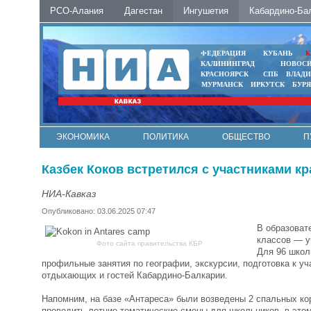
РСО-Алания
Дагестан
Ингушетия
Кабардино-Ба
ФЕДЕРАЦИЯ
КУБАНЬ
К
КАЛИНИНГРАД
НОВОС
КРАСНОЯРСК
СПБ
ВЛАД
МУРМАНСК
ИРКУТСК
БУР
ЭКОНОМИКА
ПОЛИТИКА
ОБЩЕСТВО
П
ФОТО
АВТО
КОНТАКТЫ
Казбек Коков встретился с участниками к
НИА-Кавказ
Опубликовано: 03.06.2025 07:47
В образоват
классов — у
Фото сайта правительства КБР
Для 96 школ
профильные занятия по географии, экскурсии, подготовка к у
отдыхающих и гостей Кабардино-Балкарии.
Напомним, на базе «Антареса» были возведены 2 спальных кор
проводить летние тематические смены для школьников, в этом