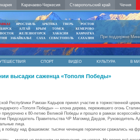
лкария
Карачаево-Черкесия
Ставропольский край
Чечня
АВКАЗ
ЯРОСЛАВЛЬ
АРКТИКА
ТВЕРЬ
РОСТОВ
ИБИРСК
АЛТАЙ
КРЫМ
ТОМСК
КЕМЕРОВО
ИВОСТОК
ЖЕЛЕЗНОГОРСК
ХАКАСИЯ
КАМЧАТКА
При поддержке Мини
ЯТИЯ
ЗАБАЙКАЛЬЕ
САХА
СЕВАСТОПОЛЬ
САХАЛИН
УТЕШЕСТВИЯ
СПОРТ
ВИДЕО
КУЛЬТУРА
В МИ
нии высадки саженца «Тополя Победы»
ской Республики Рамзан Кадыров принял участие в торжественной цере
ендарного «Тополя Победы» — клона дерева, пережившего огонь Сталин
 приурочено к 80-летию Великой Победы и прошло в рамках всероссийс
астие Председатель Правительства ЧР Магомед Даудов, Руководитель А
альные лица.
ад в победу над фашизмом: тысячи чеченцев героически сражались на ф
ству — многие не получили ни признания, ни наград. Но время всё расс