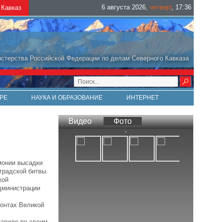
6 августа 2026
,
четверг
,
17
:
36
Кавказ
стерства Российской Федерации по делам Северного Кавказа
РЕ
НАУКА И ОБРАЗОВАНИЕ
ИНТЕРНЕТ
Видео
Фото
монии высадки
градской битвы.
кой
дминистрации
ронтах Великой
тавило по своим