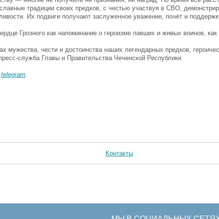
славные традиции своих предков, с честью участвуя в СВО, демонстри
дливости. Их подвиги получают заслуженное уважение, почёт и поддерж
ердце Грозного как напоминание о героизме павших и живых воинов, как
х мужества, чести и достоинства наших легендарных предков, героиче
 пресс-служба Главы и Правительства Чеченской Республики
в
telegram
.
Контакты
МЫ В СОЦИАЛЬНЫХ СЕТЯ