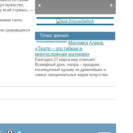
руя мужество,
ку всей страны», —
 живая связь
ски сражавшихся
Точка зрения
Магомед Алиев:
«Театр – это гибкая и
многосложная материя»
Ежегодно 27 марта мир отмечает
Всемирный день театра – праздник,
посвященный одному из древнейших и
самых эмоциональных видов искусства.
Х