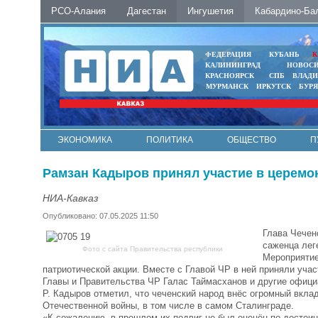
РСО-Алания
Дагестан
Ингушетия
Кабардино-Ба
ФЕДЕРАЦИЯ
КУБАНЬ
К
КАЛИНИНГРАД
НОВОС
КРАСНОЯРСК
СПБ
ВЛАД
МУРМАНСК
ИРКУТСК
БУР
ЭКОНОМИКА
ПОЛИТИКА
ОБЩЕСТВО
П
ФОТО
АВТО
КОНТАКТЫ
Рамзан Кадыров принял участие в церемо
НИА-Кавказ
Опубликовано: 07.05.2025 11:50
Глава Чечен
саженца лег
Фото с сайта Правительства республики
Мероприятие
патриотической акции. Вместе с Главой ЧР в ней приняли уч
Главы и Правительства ЧР Галас Таймасханов и другие офици
Р. Кадыров отметил, что чеченский народ внёс огромный вкл
Отечественной войны, в том числе в самом Сталинграде.
«К сожалению, в прошлом их подвиг не был оценён по достоин