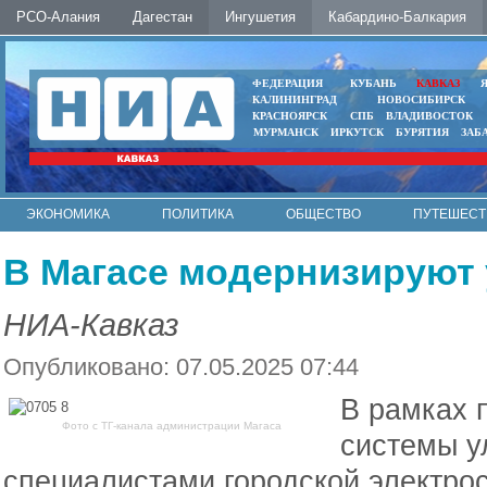
РСО-Алания
Дагестан
Ингушетия
Кабардино-Балкария
ФЕДЕРАЦИЯ
КУБАНЬ
КАВКАЗ
КАЛИНИНГРАД
НОВОСИБИРСК
КРАСНОЯРСК
СПБ
ВЛАДИВОСТОК
МУРМАНСК
ИРКУТСК
БУРЯТИЯ
ЗАБ
ЭКОНОМИКА
ПОЛИТИКА
ОБЩЕСТВО
ПУТЕШЕСТ
ИНТЕРНЕТ
ФОТО
АВТО
КОНТАКТЫ
В Магасе модернизируют
НИА-Кавказ
Опубликовано: 07.05.2025 07:44
В рамках 
Фото с ТГ-канала администрации Магаса
системы у
специалистами городской электро