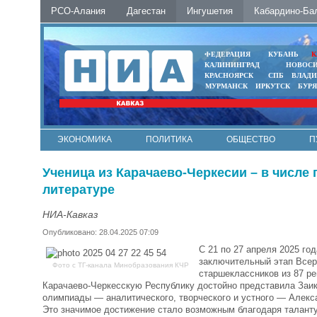
РСО-Алания
Дагестан
Ингушетия
Кабардино-Ба
ФЕДЕРАЦИЯ
КУБАНЬ
К
КАЛИНИНГРАД
НОВОС
КРАСНОЯРСК
СПБ
ВЛАД
МУРМАНСК
ИРКУТСК
БУР
ЭКОНОМИКА
ПОЛИТИКА
ОБЩЕСТВО
П
ФОТО
АВТО
КОНТАКТЫ
Ученица из Карачаево-Черкесии – в числ
литературе
НИА-Кавказ
Опубликовано: 28.04.2025 07:09
С 21 по 27 апреля 2025 го
заключительный этап Всер
Фото с ТГ-канала Минобразования КЧР
старшеклассников из 87 ре
Карачаево-Черкесскую Республику достойно представила Заики
олимпиады — аналитического, творческого и устного — Алекс
Это значимое достижение стало возможным благодаря таланту