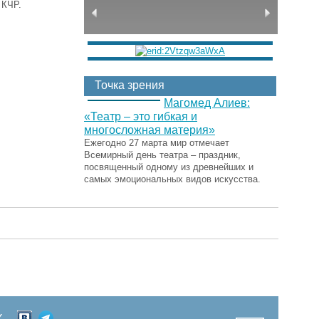
я КЧР.
Точка зрения
Магомед Алиев:
«Театр – это гибкая и
многосложная материя»
Ежегодно 27 марта мир отмечает
Всемирный день театра – праздник,
посвященный одному из древнейших и
самых эмоциональных видов искусства.
Х