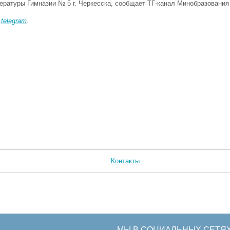
тературы Гимназии № 5 г. Черкесска, сообщает ТГ-канал Минобразовани
в
telegram
.
Контакты
МЫ В СОЦИАЛЬНЫХ СЕТЯ