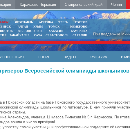
лкария
Карачаево-Черкесия
Ставропольский край
Чечня
АВКАЗ
ЯРОСЛАВЛЬ
АРКТИКА
ТВЕРЬ
РОСТОВ
ИБИРСК
АЛТАЙ
КРЫМ
ТОМСК
КЕМЕРОВО
ИВОСТОК
ЖЕЛЕЗНОГОРСК
ХАКАСИЯ
КАМЧАТКА
При поддержке Мини
ЯТИЯ
ЗАБАЙКАЛЬЕ
САХА
СЕВАСТОПОЛЬ
САХАЛИН
УТЕШЕСТВИЯ
СПОРТ
ВИДЕО
КУЛЬТУРА
В МИ
е призёров Всероссийской олимпиады школьников
да в Псковской области на базе Псковского государственного университе
оссийской олимпиады школьников по литературе. В нём приняли участи
гионов страны.
на Александра, ученица 11 класса Гимназии № 5 г. Черкесска. По итога
андра вошла в число призёров!
, упорству самой участницы и профессиональной поддержке её настав