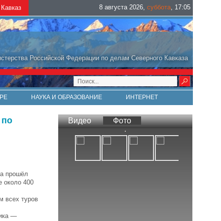
8 августа 2026
,
суббота
,
17
:
05
Кавказ
стерства Российской Федерации по делам Северного Кавказа
РЕ
НАУКА И ОБРАЗОВАНИЕ
ИНТЕРНЕТ
 по
Видео
Фото
та прошёл
е около 400
м всех туров
ника —