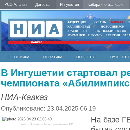
РСО-Алания
Дагестан
Ингушетия
Кабардино-Балкария
ФЕДЕРАЦИЯ
КУБАНЬ
КАВКАЗ
КАЛИНИНГРАД
НОВОСИБИРСК
КРАСНОЯРСК
СПБ
ВЛАДИВОСТОК
МУРМАНСК
ИРКУТСК
БУРЯТИЯ
ЗАБ
ЭКОНОМИКА
ПОЛИТИКА
ОБЩЕСТВО
ПУТЕШЕСТ
ИНТЕРНЕТ
ФОТО
АВТО
КОНТАКТЫ
В Ингушетии стартовал р
чемпионата «Абилимпикс
НИА-Кавказ
Опубликовано: 23.04.2025 06:19
На базе Г
фото с ТГ-канала Минобразования РИ
быта» сос