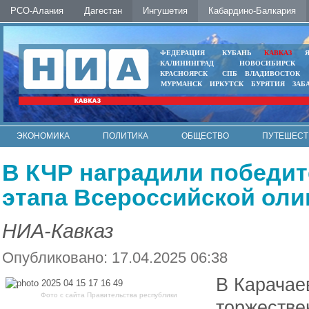
РСО-Алания
Дагестан
Ингушетия
Кабардино-Балкария
ФЕДЕРАЦИЯ
КУБАНЬ
КАВКАЗ
КАЛИНИНГРАД
НОВОСИБИРСК
КРАСНОЯРСК
СПБ
ВЛАДИВОСТОК
МУРМАНСК
ИРКУТСК
БУРЯТИЯ
ЗАБ
ЭКОНОМИКА
ПОЛИТИКА
ОБЩЕСТВО
ПУТЕШЕСТ
ИНТЕРНЕТ
ФОТО
АВТО
КОНТАКТЫ
В КЧР наградили победит
этапа Всероссийской ол
НИА-Кавказ
Опубликовано: 17.04.2025 06:38
В Карачае
Фото с сайта Правительства республики
торжестве