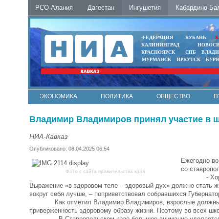
РСО-Алания
Дагестан
Ингушетия
Кабардино-Ба
ФЕДЕРАЦИЯ
КУБАНЬ
К
КАЛИНИНГРАД
НОВОС
КРАСНОЯРСК
СПБ
ВЛАД
МУРМАНСК
ИРКУТСК
БУР
ЭКОНОМИКА
ПОЛИТИКА
ОБЩЕСТВО
П
ФОТО
АВТО
КОНТАКТЫ
Владимир Владимиров принял участие в 
НИА-Кавказ
Опубликовано: 08.04.2025 06:54
Ежегодно во
со ставропо
Фото с сайта правительства края
- Хорошее у
Выражение «в здоровом теле – здоровый дух» должно стать ж
вокруг себя лучше, – поприветствовал собравшихся Губернато
Как отметил Владимир Владимиров, взрослые должны на л
приверженность здоровому образу жизни. Поэтому во всех шко
- В Ставропольском крае большое внимание уделяется дос