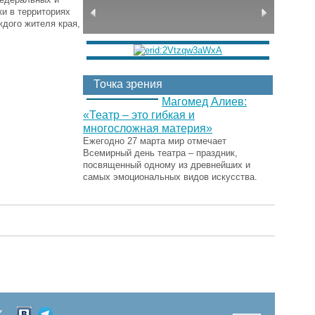
и в территориях
ждого жителя края,
Точка зрения
Магомед Алиев:
«Театр – это гибкая и
многосложная материя»
Ежегодно 27 марта мир отмечает
Всемирный день театра – праздник,
посвященный одному из древнейших и
самых эмоциональных видов искусства.
Х