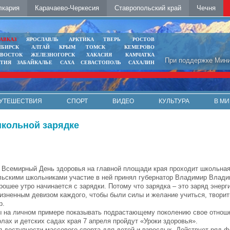
лкария
Карачаево-Черкесия
Ставропольский край
Чечня
АВКАЗ
ЯРОСЛАВЛЬ
АРКТИКА
ТВЕРЬ
РОСТОВ
ИБИРСК
АЛТАЙ
КРЫМ
ТОМСК
КЕМЕРОВО
ИВОСТОК
ЖЕЛЕЗНОГОРСК
ХАКАСИЯ
КАМЧАТКА
При поддержке Мини
ЯТИЯ
ЗАБАЙКАЛЬЕ
САХА
СЕВАСТОПОЛЬ
САХАЛИН
УТЕШЕСТВИЯ
СПОРТ
ВИДЕО
КУЛЬТУРА
В МИ
школьной зарядке
 Всемирный День здоровья на главной площади края проходит школьная
льскими школьниками участие в ней принял губернатор Владимир Влади
тро начинается с зарядки. Потому что зарядка – это заряд энергии
изненным девизом каждого, чтобы были силы и желание учиться, творит
р.
ичном примере показывать подрастающему поколению свое отношен
лах и детских садах края 7 апреля пройдут «Уроки здоровья».
тупности массового спорта для детей и взрослых. Действует ряд ф