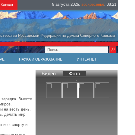
9 августа 2026
,
воскресенье
,
08
:
21
Кавказ
стерства Российской Федерации по делам Северного Кавказа
РЕ
НАУКА И ОБРАЗОВАНИЕ
ИНТЕРНЕТ
Видео
Фото
 зарядка. Вместе
миров.
 на весть день.
ь, делать мир
ие к спорту и
едеральных и