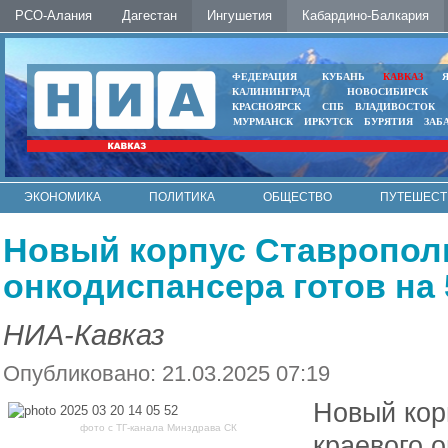
РСО-Алания
Дагестан
Ингушетия
Кабардино-Балкария
ФЕДЕРАЦИЯ
КУБАНЬ
КАВКАЗ
КАЛИНИНГРАД
НОВОСИБИРСК
КРАСНОЯРСК
СПБ
ВЛАДИВОСТОК
МУРМАНСК
ИРКУТСК
БУРЯТИЯ
ЗАБ
ЭКОНОМИКА
ПОЛИТИКА
ОБЩЕСТВО
ПУТЕШЕСТ
ИНТЕРНЕТ
ФОТО
АВТО
КОНТАКТЫ
Новый корпус Ставрополь
онкодиспансера готов на
НИА-Кавказ
Опубликовано: 21.03.2025 07:19
Новый кор
фото с ТГ-канала Минздрава СК
краевого 