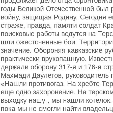
продолжает дело отца-фронтовика
годы Великой Отечественной был 
войну, защищая Родину. Сегодня е
страже, правда, памяти солдат Кр
поисковые работы ведутся на Терс
шли ожесточенные бои. Территори
значение. Обороняя кавказские р
практически врукопашную. Известн
держали оборону 317-я и 176-я ст
Махмади Даулетов, руководитель п
«Нашли противогаз. На хребте Те
еще одно захоронение. На терско
выходку нашу , мы нашли котелок
пока мы не смогли найти владельц