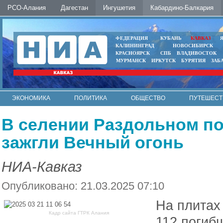
РСО-Алания
Дагестан
Ингушетия
Кабардино-Балкария
ФЕДЕРАЦИЯ
КУБАНЬ
КАВКАЗ
КАЛИНИНГРАД
НОВОСИБИРСК
КРАСНОЯРСК
СПБ
ВЛАДИВОСТОК
МУРМАНСК
ИРКУТСК
БУРЯТИЯ
ЗАБ
ЭКОНОМИКА
ПОЛИТИКА
ОБЩЕСТВО
ПУТЕШЕСТ
ИНТЕРНЕТ
ФОТО
АВТО
КОНТАКТЫ
В селении Раздольном по
зажгли Вечный огонь
НИА-Кавказ
Опубликовано: 21.03.2025 07:10
На плитах
Кадр сайта ГТРК Алания
112 погиб