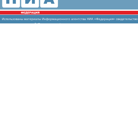
Использованы
материалы Информационного агентства НИА «Федерация» свидетельство И
массовых коммуникаций (Роскомнадзор)