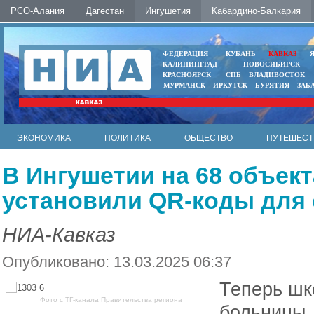
РСО-Алания
Дагестан
Ингушетия
Кабардино-Балкария
ФЕДЕРАЦИЯ
КУБАНЬ
КАВКАЗ
КАЛИНИНГРАД
НОВОСИБИРСК
КРАСНОЯРСК
СПБ
ВЛАДИВОСТОК
МУРМАНСК
ИРКУТСК
БУРЯТИЯ
ЗАБ
ЭКОНОМИКА
ПОЛИТИКА
ОБЩЕСТВО
ПУТЕШЕСТ
ИНТЕРНЕТ
ФОТО
АВТО
КОНТАКТЫ
В Ингушетии на 68 объек
установили QR-коды для 
НИА-Кавказ
Опубликовано: 13.03.2025 06:37
Теперь шк
Фото с ТГ-канала Правительства региона
больницы,