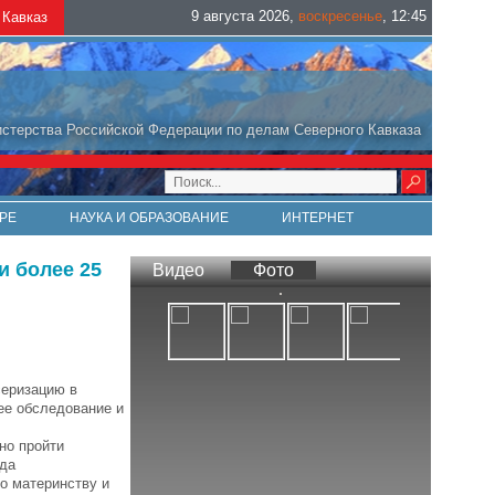
9 августа 2026
,
воскресенье
,
12
:
45
Кавказ
стерства Российской Федерации по делам Северного Кавказа
РЕ
НАУКА И ОБРАЗОВАНИЕ
ИНТЕРНЕТ
и более 25
Видео
Фото
серизацию в
ее обследование и
но пройти
ода
о материнству и