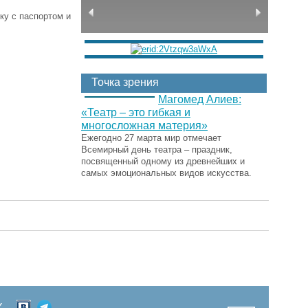
ку с паспортом и
Точка зрения
Магомед Алиев:
«Театр – это гибкая и
многосложная материя»
Ежегодно 27 марта мир отмечает
Всемирный день театра – праздник,
посвященный одному из древнейших и
самых эмоциональных видов искусства.
Х