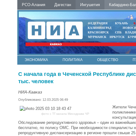
РСО-Алания
Дагестан
Ингушетия
Кабардино-Ба
ФЕДЕРАЦИЯ
КУБАНЬ
К
КАЛИНИНГРАД
НОВОС
КРАСНОЯРСК
СПБ
ВЛАД
МУРМАНСК
ИРКУТСК
БУР
ЭКОНОМИКА
ПОЛИТИКА
ОБЩЕСТВО
П
ФОТО
АВТО
КОНТАКТЫ
С начала года в Чеченской Республике д
тыс. человек
НИА-Кавказ
Опубликовано: 12.03.2025 06:49
Жители Чече
поликлинике
фото с ТГ-канала Минздрава ЧР
консультаци
Обследование репродуктивного здоровья – один из важнейших
бесплатно, по полису ОМС. При необходимости специалисты н
репродуктивную диспансеризацию в регионе прошли свыше 25 