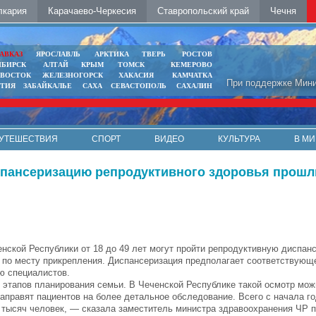
лкария
Карачаево-Черкесия
Ставропольский край
Чечня
АВКАЗ
ЯРОСЛАВЛЬ
АРКТИКА
ТВЕРЬ
РОСТОВ
ИБИРСК
АЛТАЙ
КРЫМ
ТОМСК
КЕМЕРОВО
ИВОСТОК
ЖЕЛЕЗНОГОРСК
ХАКАСИЯ
КАМЧАТКА
При поддержке Мини
ЯТИЯ
ЗАБАЙКАЛЬЕ
САХА
СЕВАСТОПОЛЬ
САХАЛИН
УТЕШЕСТВИЯ
СПОРТ
ВИДЕО
КУЛЬТУРА
В МИ
испансеризацию репродуктивного здоровья прошл
нской Республики от 18 до 49 лет могут пройти репродуктивную диспан
 по месту прикрепления. Диспансеризация предполагает соответствующ
ю специалистов.
 этапов планирования семьи. В Чеченской Республике такой осмотр мож
аправят пациентов на более детальное обследование. Всего с начала г
тысяч человек, — сказала заместитель министра здравоохранения ЧР п