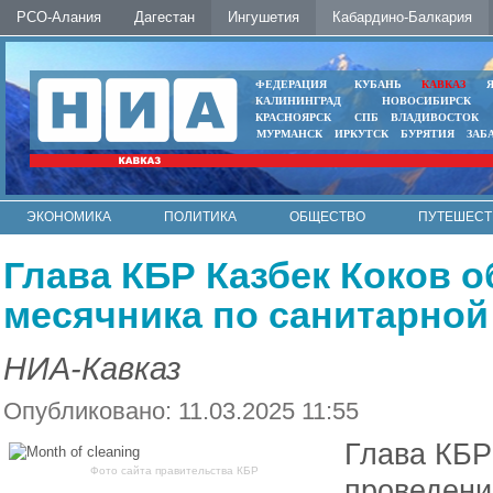
РСО-Алания
Дагестан
Ингушетия
Кабардино-Балкария
ФЕДЕРАЦИЯ
КУБАНЬ
КАВКАЗ
КАЛИНИНГРАД
НОВОСИБИРСК
КРАСНОЯРСК
СПБ
ВЛАДИВОСТОК
МУРМАНСК
ИРКУТСК
БУРЯТИЯ
ЗАБ
ЭКОНОМИКА
ПОЛИТИКА
ОБЩЕСТВО
ПУТЕШЕСТ
ИНТЕРНЕТ
ФОТО
АВТО
КОНТАКТЫ
Глава КБР Казбек Коков 
месячника по санитарной
НИА-Кавказ
Опубликовано: 11.03.2025 11:55
Глава КБР
Фото сайта правительства КБР
проведени