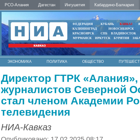
РСО-Алания
Дагестан
Ингушетия
Кабардино-Балкария
ФЕДЕРАЦИЯ
КУБАНЬ
КАВКАЗ
КАЛИНИНГРАД
НОВОСИБИРСК
КРАСНОЯРСК
СПБ
ВЛАДИВОСТОК
МУРМАНСК
ИРКУТСК
БУРЯТИЯ
ЗАБ
ЭКОНОМИКА
ПОЛИТИКА
ОБЩЕСТВО
ПУТЕШЕСТ
ИНТЕРНЕТ
ФОТО
АВТО
КОНТАКТЫ
Директор ГТРК «Алания»,
журналистов Северной О
стал членом Академии Ро
телевидения
НИА-Кавказ
Опубликовано: 17.02.2025 08:17